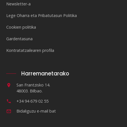
Newsletter-a
Lege Oharra eta Pribatutasun Politika
Cookien politika
Gardentasuna
Kontratatzailearen profila
Harremanetarako
San Frantzisko 14.
48003. Bilbao.
+34 94 679 02 55
Bidaliguzu e-mail bat