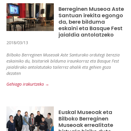
Berreginen Museoa Aste
Santuan irekita egongo
da, bere bilduma
eskaini eta Basque Fest
jaialdia antolatzeko
2018/03/13
Bilboko Berreginen Museoak Aste Santurako ordutegi berezia
eskainiko du, bisitariek bilduma iraunkorraz eta Basque Fest
jaialdirako antolatutako tailerrez ahalik eta gehien goza
dezaten
Gehiago irakurtzeko →
Euskal Museoak eta
Bilboko Berreginen
Museoak errealitate