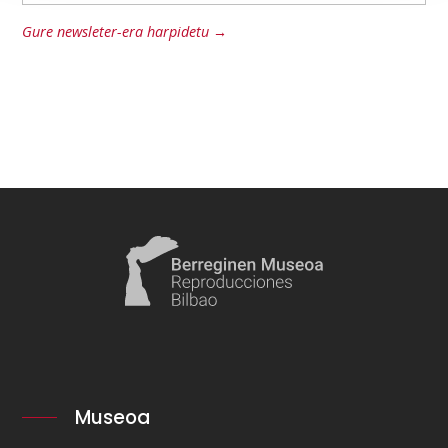
Gure newsleter-era harpidetu →
Museoa