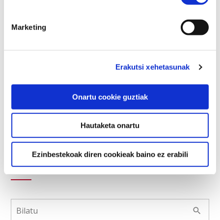
←
2
3
4
5
6
→
Marketing
EGUTEGIA
Erakutsi xehetasunak
Noiztik
Onartu cookie guztiak
Hautaketa onartu
Ezinbestekoak diren cookieak baino ez erabili
BILATU