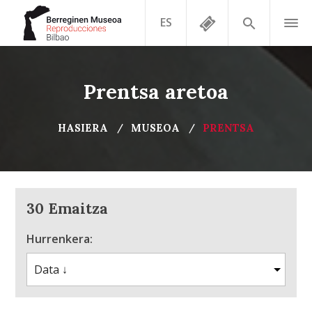
ES
Prentsa aretoa
HASIERA
MUSEOA
PRENTSA
30 Emaitza
Hurrenkera: