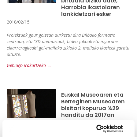
birtuala biziko dute,
Harrobia Ikastolaren
lankidetzari esker
2018/02/15
Proiektuak gaur goizean aurkeztu dira Bilboko formazio
zentroan, eta “3D animazioak, bideo-jokoak eta ingurune
elkarreragileak” goi-mailako zikloko 2. mailako ikasleek garatu
dituzte.
Gehiago irakurtzeko →
Euskal Museoaren eta
Berreginen Museoaren
bisitari kopurua %29
handitu da 2017an
2018/01/24
Bi erakundeek, erakusketa eta jardueren programa zabalari