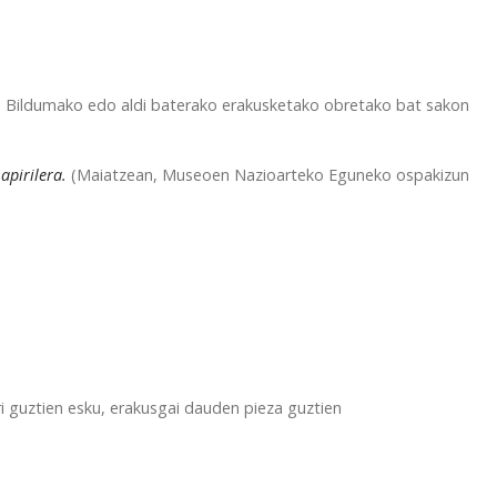
non Bildumako edo aldi baterako erakusketako obretako bat sakon
apirilera.
(Maiatzean, Museoen Nazioarteko Eguneko ospakizun
i guztien esku, erakusgai dauden pieza guztien