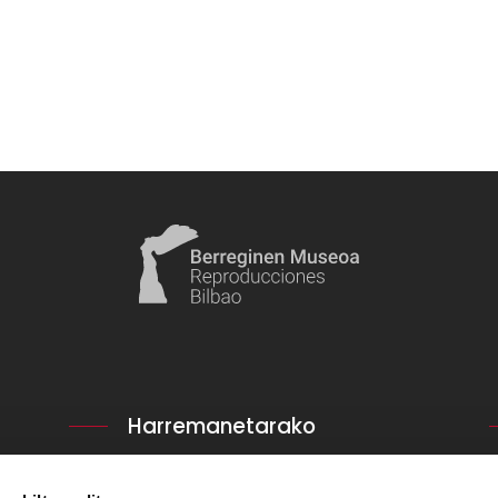
Harremanetarako
San Frantzisko 14.
48003. Bilbao.