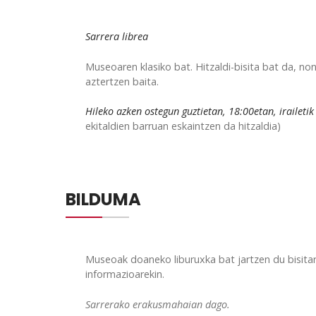
Sarrera librea
Museoaren klasiko bat. Hitzaldi-bisita bat da, 
aztertzen baita.
Hileko azken ostegun guztietan, 18:00etan, irailetik 
ekitaldien barruan eskaintzen da hitzaldia)
BILDUMA
Museoak doaneko liburuxka bat jartzen du bisitar
informazioarekin.
Sarrerako erakusmahaian dago.