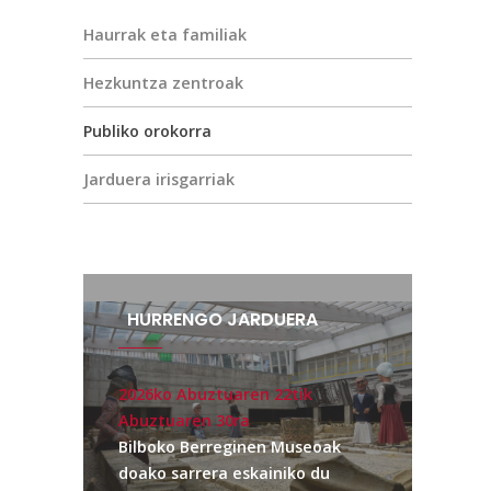
Haurrak eta familiak
Hezkuntza zentroak
Publiko orokorra
Jarduera irisgarriak
HURRENGO JARDUERA
2026ko Abuztuaren 22tik
Abuztuaren 30ra
Bilboko Berreginen Museoak
doako sarrera eskainiko du