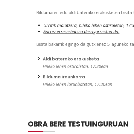
Bildumaren edo aldi baterako erakusketen bisita
Urritik maiatzera, hileko lehen ostiraletan, 17
Aurrez erreserbatzea derrigorrezkoa da.
Bisita bakarrik egingo da gutxienez 5 laguneko ta
Aldi baterako erakusketa
Hileko lehen ostiraletan, 17:30ean
Bilduma iraunkorra
Hileko lehen larunbatetan, 17:30ean
OBRA BERE TESTUINGURUAN