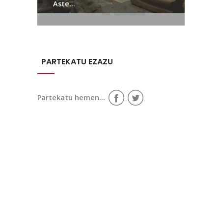
Aste...
PARTEKATU EZAZU
Partekatu hemen...