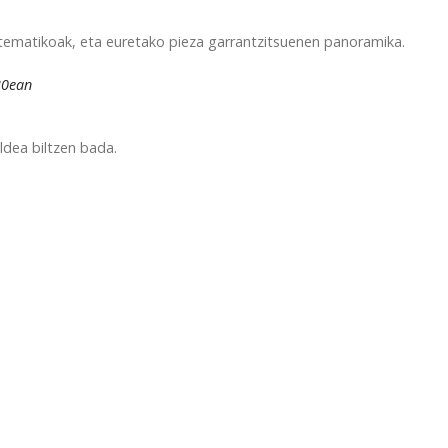
 tematikoak, eta euretako pieza garrantzitsuenen panoramika.
:30ean
ldea biltzen bada.