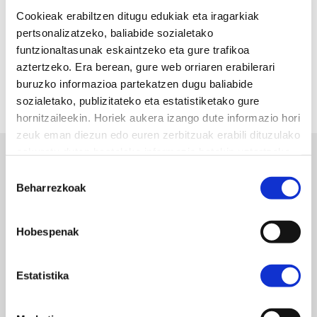
Cookieak erabiltzen ditugu edukiak eta iragarkiak
pertsonalizatzeko, baliabide sozialetako
funtzionaltasunak eskaintzeko eta gure trafikoa
aztertzeko. Era berean, gure web orriaren erabilerari
buruzko informazioa partekatzen dugu baliabide
sozialetako, publizitateko eta estatistiketako gure
hornitzaileekin. Horiek aukera izango dute informazio hori
zeuk eman diezun edo euren zerbitzuak erabili dituzulako
eskuratu duten bestelako informazio batekin uztartzeko.
Baimena
PRENTSA ARETOA
Beharrezkoak
hautatzea
Hobespenak
Bilbao Bizkaia Museoak
Estatistika
Euskararen Kalitate
Ziurtagiria jaso du