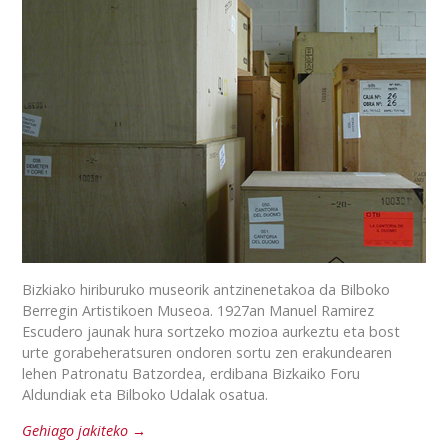
Bizkiako hiriburuko museorik antzinenetakoa da Bilboko
Berregin Artistikoen Museoa. 1927an Manuel Ramirez
Escudero jaunak hura sortzeko mozioa aurkeztu eta bost
urte gorabeheratsuren ondoren sortu zen erakundearen
lehen Patronatu Batzordea, erdibana Bizkaiko Foru
Aldundiak eta Bilboko Udalak osatua.
Gehiago jakiteko →