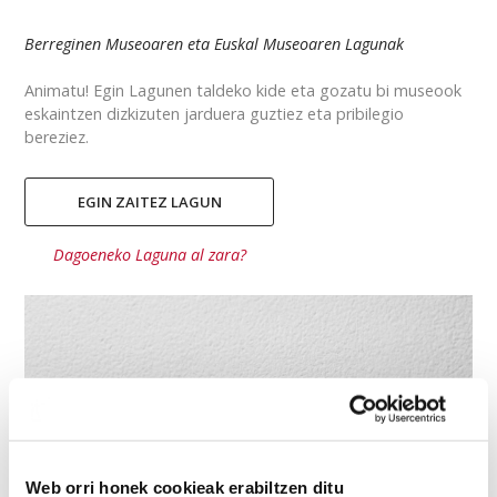
Berreginen Museoaren eta Euskal Museoaren Lagunak
Animatu! Egin Lagunen taldeko kide eta gozatu bi museook
eskaintzen dizkizuten jarduera guztiez eta pribilegio
bereziez.
EGIN ZAITEZ LAGUN
Dagoeneko Laguna al zara?
Web orri honek cookieak erabiltzen ditu