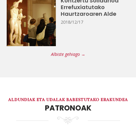
Kontzertu Solidarioa
Errefuxiatutako
Haurtzaroaren Alde
2018/12/17
Albiste gehiago →
ALDUNDIAK ETA UDALAK BABESTUTAKO ERAKUNDEA
PATRONOAK