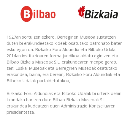
1927an sortu zen ezkero, Berreginen Museoa sustatzen
duten bi erakundeetako kideek osatutako patronato baten
esku egon da: Bizkaiko Foru Aldundia eta Bilboko Udala.
2014an instituzioaren forma juridikoa aldatu egin zen eta
Bilbao Bizkaia Museoak S.L. erakundearen menpe geratu
zen: Euskal Museoak eta Berreginen Museoak osatutako
erakundea, baina, era berean, Bizkaiko Foru Aldundiak eta
Bilboko Udalak partaidetutakoa,
Bizkaiko Foru Aldundiak eta Bilboko Udalak bi urterik behin
txandaka hartzen dute Bilbao Bizkaia Museoak S.L.
erakundea kudeatzen duen Administrazio Kontseiluaren
presidentetza.