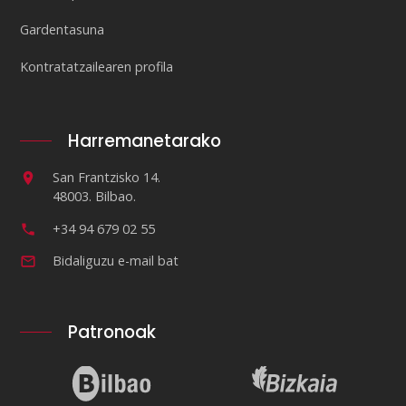
Gardentasuna
Kontratatzailearen profila
Harremanetarako
San Frantzisko 14.
48003. Bilbao.
+34 94 679 02 55
Bidaliguzu e-mail bat
Patronoak