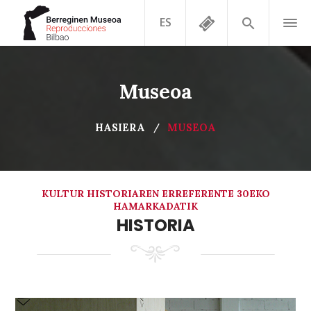
ES
Museoa
HASIERA
MUSEOA
KULTUR HISTORIAREN ERREFERENTE 30EKO
HAMARKADATIK
HISTORIA