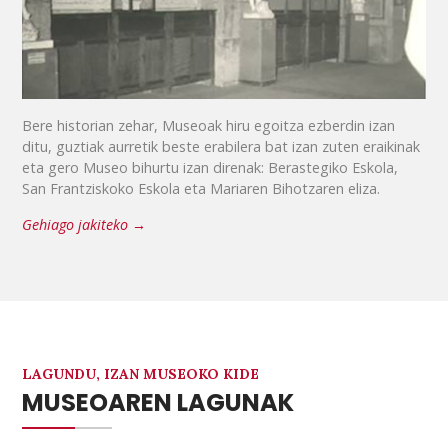
Bere historian zehar, Museoak hiru egoitza ezberdin izan
ditu, guztiak aurretik beste erabilera bat izan zuten eraikinak
eta gero Museo bihurtu izan direnak: Berastegiko Eskola,
San Frantziskoko Eskola eta Mariaren Bihotzaren eliza.
Gehiago jakiteko →
LAGUNDU, IZAN MUSEOKO KIDE
MUSEOAREN LAGUNAK