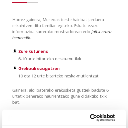
Horrez gainera, Museoak beste hainbat jarduera
eskaintzen ditu familian egiteko. Eskatu ezazu
informazioa sarrerako mostradorean edo
jaitsi ezazu
hemendik
.
Zure kutunena
6-10 urte bitarteko neska-mutilak
Grekoak ezagutzen
10 eta 12 urte bitarteko neska-mutilentzat
Gainera, aldi baterako erakusketa guztiek badute 6
urtetik beherako haurrentzako gune didaktiko txiki
bat.
EXPOAREN TXOKOA