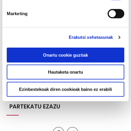
Marketing
HURRENGO JARDUERA
Erakutsi xehetasunak
Onartu cookie guztiak
2026ko Abuztuaren 22tik Abuztuaren 30ra
Bilboko Berreginen Museoak doako sarrera
eskainiko du Aste...
Hautaketa onartu
Ezinbestekoak diren cookieak baino ez erabili
PARTEKATU EZAZU