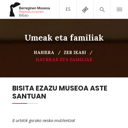
ES
Umeak eta familiak
HASIERA
ZER IKASI
HAURRAK ETA FAMILIAK
BISITA EZAZU MUSEOA ASTE
SANTUAN
8 urtetik gorako neska-mutilentzat