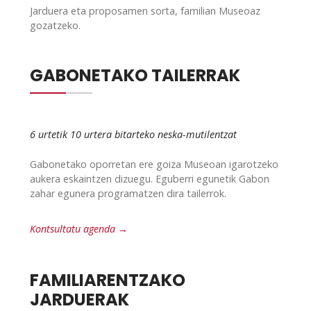
Jarduera eta proposamen sorta, familian Museoaz
gozatzeko.
GABONETAKO TAILERRAK
6 urtetik 10 urtera bitarteko neska-mutilentzat
Gabonetako oporretan ere goiza Museoan igarotzeko
aukera eskaintzen dizuegu. Eguberri egunetik Gabon
zahar egunera programatzen dira tailerrok.
Kontsultatu agenda →
FAMILIARENTZAKO
JARDUERAK