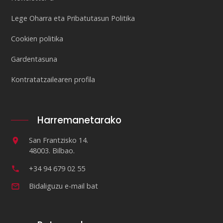
Lege Oharra eta Pribatutasun Politika
Cookien politika
Gardentasuna
Kontratatzailearen profila
Harremanetarako
San Frantzisko 14.
48003. Bilbao.
+34 94 679 02 55
Bidaliguzu e-mail bat