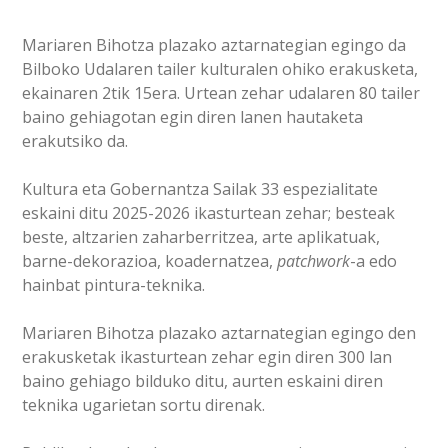
Mariaren Bihotza plazako aztarnategian egingo da
Bilboko Udalaren tailer kulturalen ohiko erakusketa,
ekainaren 2tik 15era. Urtean zehar udalaren 80 tailer
baino gehiagotan egin diren lanen hautaketa
erakutsiko da.
Kultura eta Gobernantza Sailak 33 espezialitate
eskaini ditu 2025-2026 ikasturtean zehar; besteak
beste, altzarien zaharberritzea, arte aplikatuak,
barne-dekorazioa, koadernatzea,
patchwork
-a edo
hainbat pintura-teknika.
Mariaren Bihotza plazako aztarnategian egingo den
erakusketak ikasturtean zehar egin diren 300 lan
baino gehiago bilduko ditu, aurten eskaini diren
teknika ugarietan sortu direnak.