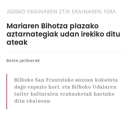
2026KO EKAINAREN 2TIK EKAINAREN 15RA
Mariaren Bihotza plazako
aztarnategiak udan irekiko ditu
ateak
Beste jarduerak
Bilboko San Frantzisko auzoan kokatuta
dago espazio hori, eta Bilboko Udalaren
tailer kulturalen erakusketak hartuko
ditu ekainean