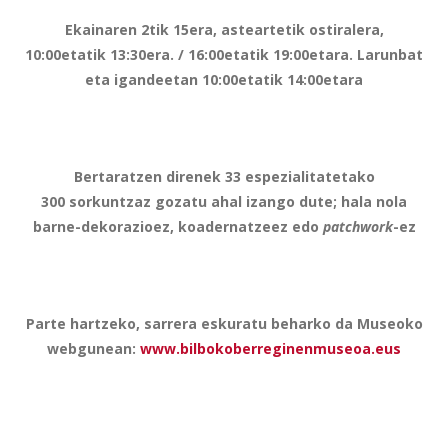
Ekainaren 2tik 15era, asteartetik ostiralera,
10:00etatik 13:30era. / 16:00etatik 19:00etara. Larunbat
eta igandeetan 10:00etatik 14:00etara
Bertaratzen direnek 33 espezialitatetako
300 sorkuntzaz gozatu ahal izango dute; hala nola
barne-dekorazioez, koadernatzeez edo
patchwork
-ez
Parte hartzeko, sarrera eskuratu beharko da Museoko
webgunean:
www.bilbokoberreginenmuseoa.eus