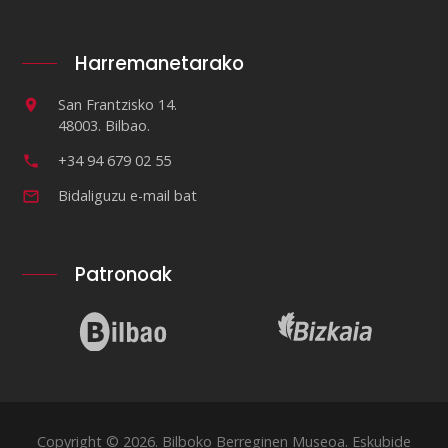
Harremanetarako
San Frantzisko 14.
48003. Bilbao.
+34 94 679 02 55
Bidaliguzu e-mail bat
Patronoak
Copyright © 2026. Bilboko Berreginen Museoa. Eskubide