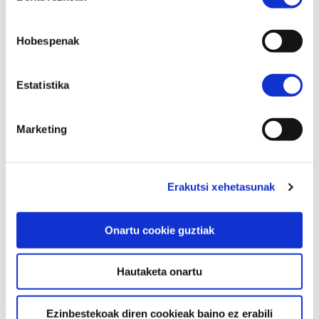
Hobespenak
Partekatu hemen...
Estatistika
Marketing
HURRENGO JARDUERA
Erakutsi xehetasunak
2026ko Abuztuaren 22tik Abuztuaren 30ra
Onartu cookie guztiak
Bilboko Berreginen Museoak doako sarrera
eskainiko du Aste...
Hautaketa onartu
Ezinbestekoak diren cookieak baino ez erabili