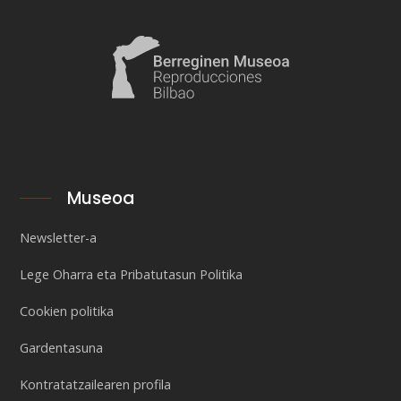
Museoa
Newsletter-a
Lege Oharra eta Pribatutasun Politika
Cookien politika
Gardentasuna
Kontratatzailearen profila