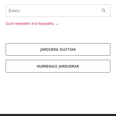
Gure newsleter-era harpidetu →
JARDUERA GUZTIAK
HURRENGO JARDUERAK