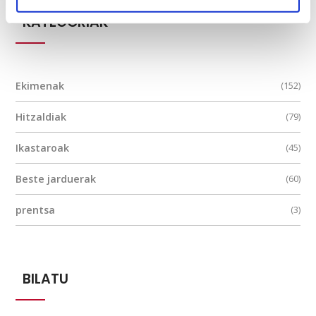
KATEGORIAK
Ekimenak
(152)
Hitzaldiak
(79)
Ikastaroak
(45)
Beste jarduerak
(60)
prentsa
(3)
BILATU