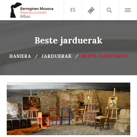
ES
Beste jarduerak
HASIERA
JARDUERAK
BESTE JARDUERAK