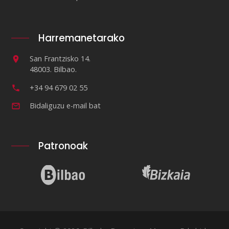
Harremanetarako
San Frantzisko 14.
48003. Bilbao.
+34 94 679 02 55
Bidaliguzu e-mail bat
Patronoak