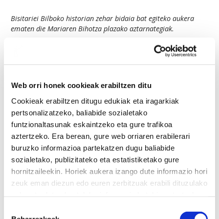
Bisitariei Bilboko historian zehar bidaia bat egiteko aukera
ematen die Mariaren Bihotza plazako aztarnategiak.
Kokapena
Mariaren Bihotza plaza
Web orri honek cookieak erabiltzen ditu
Mirasol Kontea 2, Bilbao
Cookieak erabiltzen ditugu edukiak eta iragarkiak
pertsonalizatzeko, baliabide sozialetako
funtzionaltasunak eskaintzeko eta gure trafikoa
Informazioa eta erreserbak
aztertzeko. Era berean, gure web orriaren erabilerari
buruzko informazioa partekatzen dugu baliabide
944 150 231
sozialetako, publizitateko eta estatistiketako gure
hornitzaileekin. Horiek aukera izango dute informazio hori
zeuk eman diezun edo euren zerbitzuak erabili dituzulako
Ordutegia
eskuratu duten bestelako informazio batekin uztartzeko.
Neguan talde-bisita aldez aurretik erreserbatuta.
Baimena
Deitu astelehenetik ostiralera 8: 00etatik 14:00etara