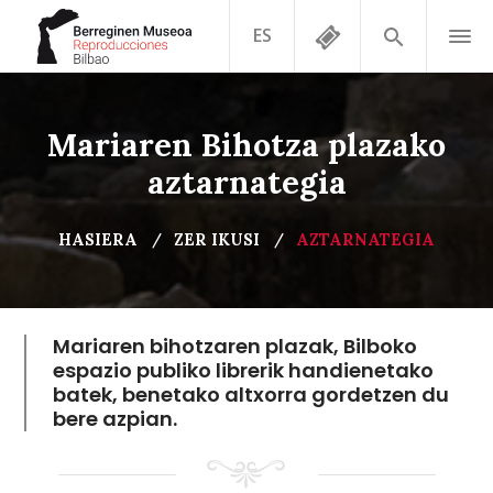
ES
Mariaren Bihotza plazako
aztarnategia
HASIERA
ZER IKUSI
AZTARNATEGIA
Mariaren bihotzaren plazak, Bilboko
espazio publiko librerik handienetako
batek, benetako altxorra gordetzen du
bere azpian.