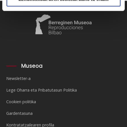
Museoa
Newsletter-a
Lege Oharra eta Pribatutasun Politika
Cookien politika
Gardentasuna
Kontratatzailearen profila