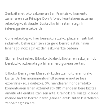
Zenbait metroko sakoneran San Frantzisko komentu
zaharraren eta Príncipe Don Alfonso kuartelaren aztarna
arkeologikoak daude. Euskadiko hiri aztarnategirik
interesgarrienetakoa da.
Gune arkeologiko hau berreskuratzeko, plazaren zati bat
induskatu behar izan zen eta gero berriro estali, hirian
lehenago inoiz egin ez den esku-hartze batean.
Ekimen honi esker, Bilboko Udalak bilbotarren esku jarri du
berebiziko aztarnategia hiriaren erdigunean bertan.
Bilboko Berreginen Museoak kudeatzen ditu eremurako
bisita. Bertan monumentu-multzoaren eraikitze fase
ezberdinak ikus daitezke, XV. mendearen hondarretako
komentuaren lehen aztarnetatik XIX. mendean bere bizitza
amaitu eta eraitsia izan zen arte. Oraindik ere ikusgai daude
mende hartan bertan haren gainean eraiki zuten kuartelaren
zenbait egitura ere.