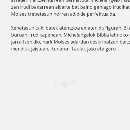
atseden hartzen lurrean bermatuta. Michelangelo mai
zen irudi bakarrean aldarte bat baino gehiago irudikat
Moises trebetasun horren adibide perfektua da.
Xehetasun txiki batek atentzioa ematen du figuran. Bi
buruan. Irudikapenean, Michelangelok Biblia latinoko 
jarraitzen dio, hark Moises adardun deskribatzen bait
menditik jaistean, Itunaren Taulak jaso eta gero.