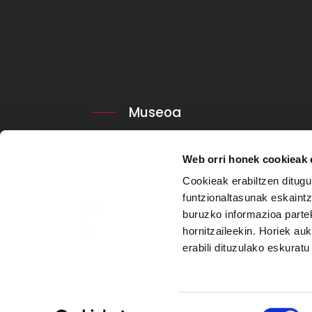
Museoa
Newsletter-a
Web orri honek cookieak e
Lege Oharra eta Pribatutasun Politika
Cookieak erabiltzen ditugu
Cookien politika
funtzionaltasunak eskaintz
Gardentasuna
buruzko informazioa partek
hornitzaileekin. Horiek au
Kontratatzailearen profila
erabili dituzulako eskurat
Copyright © 2026. Bilboko Berreginen Museoa. 
Baimena