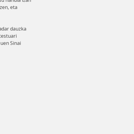
su handia izan
zen, eta
 adar dauzka
testuari
zuen Sinai