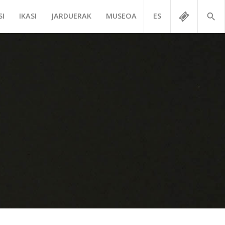
SI
IKASI
JARDUERAK
MUSEOA
ES