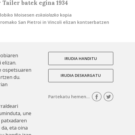
 Tailer batek egina 1934
 hilobiko Moisesen
eskaiolazko
kopia
rromako San Pietroi in Vincoli elizan kontserbatzen
ilobiaren
IRUDIA HANDITU
 elizan.
re ospetsuaren
IRUDIA DESKARGATU
rtzen du.
rian
Partekatu hemen...
raldeari
suminduta, une
, patxadaren
 da, eta oina