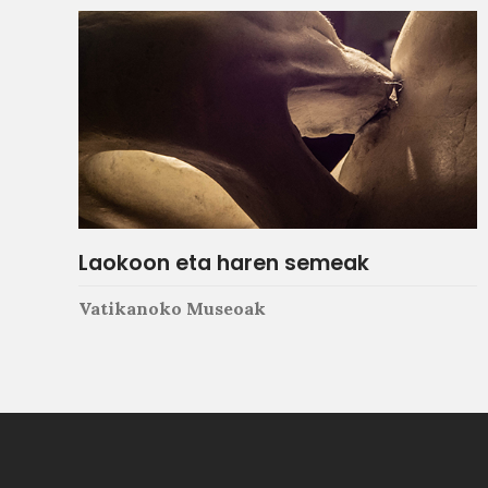
Laokoon eta haren semeak
Vatikanoko Museoak