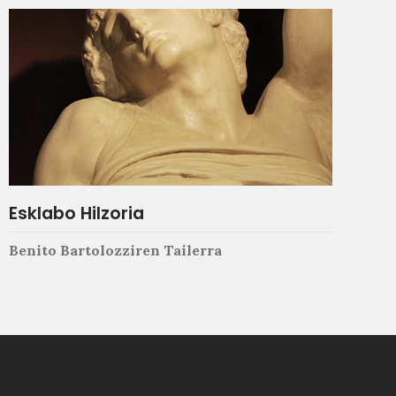
Esklabo Hilzoria
Benito Bartolozziren Tailerra