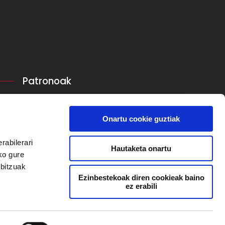
Patronoak
Onartu cookie guztiak
rabilerari
Hautaketa onartu
ko gure
rbitzuak
Ezinbestekoak diren cookieak baino
ez erabili