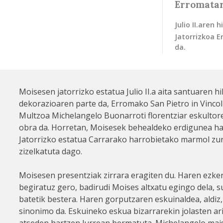
Erromatar
Julio II.aren
Jatorrizkoa E
da.
Moisesen jatorrizko estatua Julio II.a aita santuaren h
dekorazioaren parte da, Erromako San Pietro in Vincoli
Multzoa Michelangelo Buonarroti florentziar eskulto
obra da. Horretan, Moisesek behealdeko erdigunea ha
Jatorrizko estatua Carrarako harrobietako marmol zu
zizelkatuta dago.
Moisesen presentziak zirrara eragiten du. Haren ezker
begiratuz gero, badirudi Moises altxatu egingo dela, 
batetik bestera. Haren gorputzaren eskuinaldea, aldiz
sinonimo da. Eskuineko eskua bizarrarekin jolasten ari