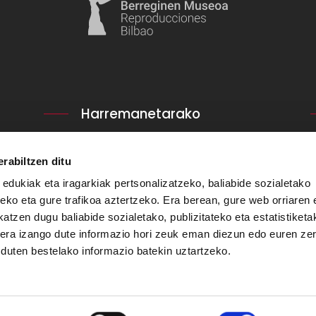
Harremanetarako
San Frantzisko 14.
48003. Bilbao.
rabiltzen ditu
+34 94 679 02 55
 edukiak eta iragarkiak pertsonalizatzeko, baliabide sozialetako
eko eta gure trafikoa aztertzeko. Era berean, gure web orriaren e
Bidaliguzu e-mail bat
atzen dugu baliabide sozialetako, publizitateko eta estatistiketa
kera izango dute informazio hori zeuk eman diezun edo euren ze
u duten bestelako informazio batekin uztartzeko.
Eskubide guztiak gordeta