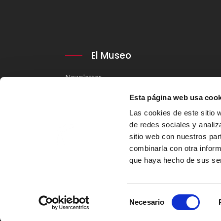
El Museo
Newsletter
Aviso Legal y Política de privacidad
Esta página web usa cook
Política de cookies
Las cookies de este sitio 
de redes sociales y analiz
Transparencia
sitio web con nuestros par
Perfil del contratante
combinarla con otra inform
que haya hecho de sus ser
Copyright © 2026. Museo Reproducciones Bilba
Selección
Necesario
de
consentimiento