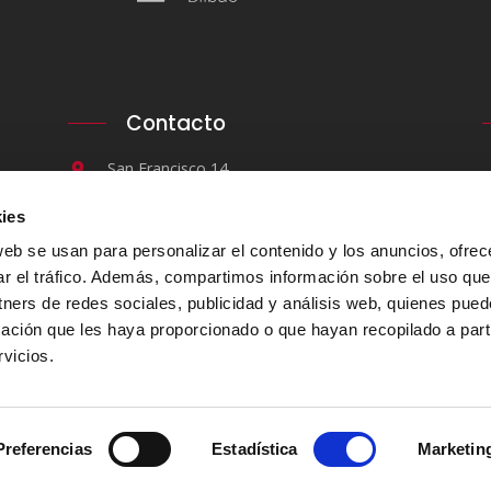
Contacto
San Francisco 14.
48003. Bilbao.
ies
+34 94 679 02 55
web se usan para personalizar el contenido y los anuncios, ofrec
Envíanos un e-mail
ar el tráfico. Además, compartimos información sobre el uso que
tners de redes sociales, publicidad y análisis web, quienes pue
ación que les haya proporcionado o que hayan recopilado a parti
vicios.
o. Todos los derechos reservados
Preferencias
Estadística
Marketin