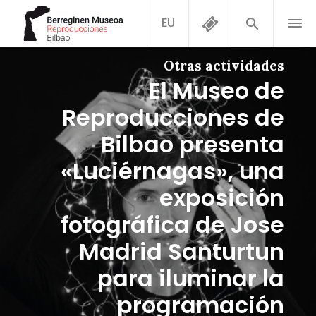
EU
Otras actividades
El Museo de
Reproducciones de
Bilbao presenta
«Luciérnagas», una
exposición
fotográfica de Jose
Madrid Santurtun
para iluminar la
programación