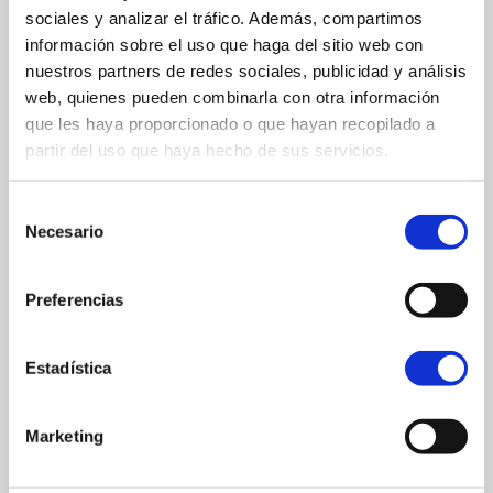
sociales y analizar el tráfico. Además, compartimos
información sobre el uso que haga del sitio web con
nuestros partners de redes sociales, publicidad y análisis
web, quienes pueden combinarla con otra información
que les haya proporcionado o que hayan recopilado a
partir del uso que haya hecho de sus servicios.
Afrodita y Dione
Museo Británico
Selección
Necesario
de
consentimiento
Preferencias
Estadística
Marketing