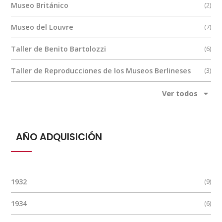
Museo Británico
(2)
Museo del Louvre
(7)
Taller de Benito Bartolozzi
(6)
Taller de Reproducciones de los Museos Berlineses
(3)
Museos Vaticanos
(2)
Ver todos
Taller Romano
(2)
AÑO ADQUISICIÓN
Real Instituto de Arte de Florencia
(1)
Casa Juan Serra
(1)
Museos Nacionales de Reproducciones de Francia
(1)
1932
(9)
1934
(6)