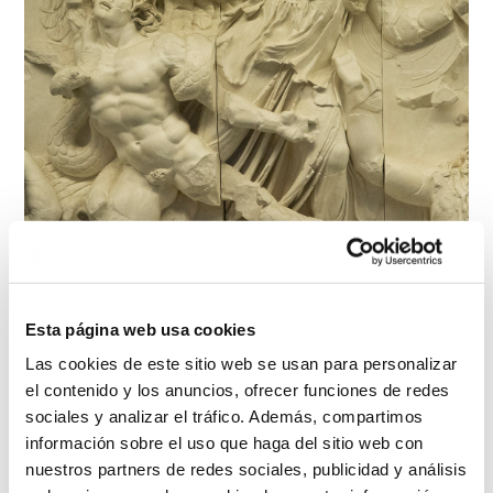
Altar de Zeus. Atenea luchando contra
Esta página web usa cookies
los Gigantes
Las cookies de este sitio web se usan para personalizar
el contenido y los anuncios, ofrecer funciones de redes
Taller de Reproducciones de los Museos
sociales y analizar el tráfico. Además, compartimos
Berlineses
información sobre el uso que haga del sitio web con
1934
nuestros partners de redes sociales, publicidad y análisis