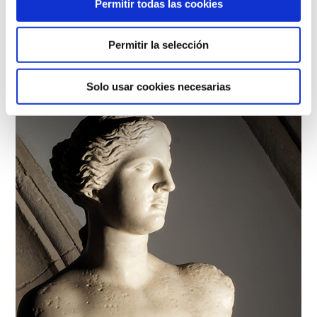
Permitir todas las cookies
Gigantes
Taller de Reproducciones de los Museos
Permitir la selección
Berlineses
1932
Solo usar cookies necesarias