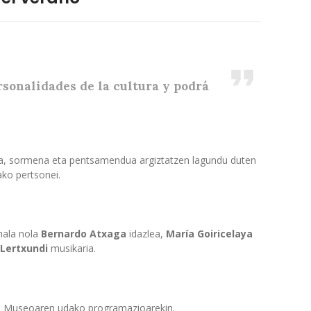
rsonalidades de la cultura y podrá
ikoa, sormena eta pentsamendua argiztatzen lagundu duten
ako pertsonei.
hala nola
Bernardo Atxaga
idazlea,
María Goiricelaya
 Lertxundi
musikaria.
n Museoaren udako programazioarekin.