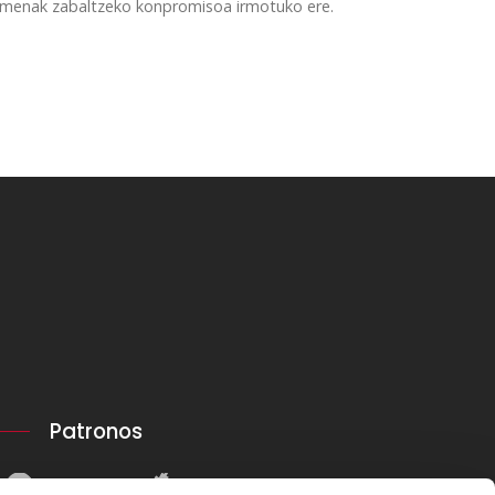
osamenak zabaltzeko konpromisoa irmotuko ere.
Patronos