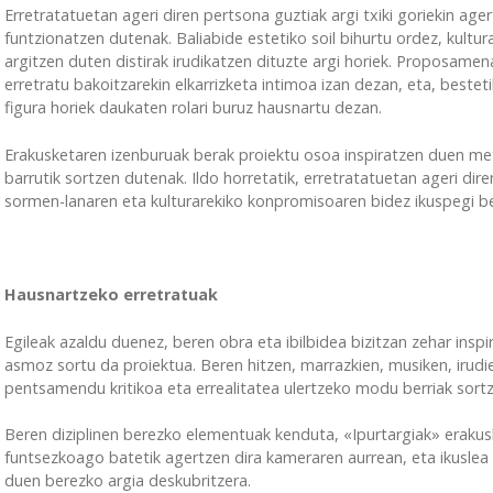
Erretratatuetan ageri diren pertsona guztiak argi txiki goriekin age
funtzionatzen dutenak. Baliabide estetiko soil bihurtu ordez, kul
argitzen duten distirak irudikatzen dituzte argi horiek. Proposamena
erretratu bakoitzarekin elkarrizketa intimoa izan dezan, eta, best
figura horiek daukaten rolari buruz hausnartu dezan.
Erakusketaren izenburuak berak proiektu osoa inspiratzen duen met
barrutik sortzen dutenak. Ildo horretatik, erretratatuetan ageri dir
sormen-lanaren eta kulturarekiko konpromisoaren bidez ikuspegi ber
Hausnartzeko erretratuak
Egileak azaldu duenez, beren obra eta ibilbidea bizitzan zehar inspi
asmoz sortu da proiektua. Beren hitzen, marrazkien, musiken, irud
pentsamendu kritikoa eta errealitatea ulertzeko modu berriak sort
Beren diziplinen berezko elementuak kenduta, «Ipurtargiak» eraku
funtsezkoago batetik agertzen dira kameraren aurrean, eta ikuslea
duen berezko argia deskubritzera.