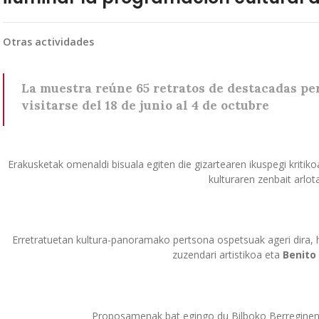
Otras actividades
La muestra reúne 65 retratos de destacadas pe
visitarse del 18 de junio al 4 de octubre
Erakusketak omenaldi bisuala egiten die gizartearen ikuspegi krit
kulturaren zenbait arlot
Erretratuetan kultura-panoramako pertsona ospetsuak ageri dira, 
zuzendari artistikoa eta
Benito
Proposamenak bat egingo du Bilboko Berregine