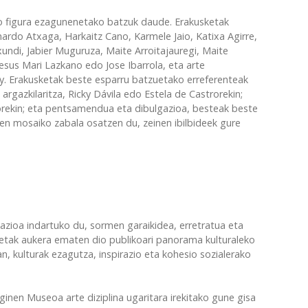
ko figura ezagunenetako batzuk daude. Erakusketak
ernardo Atxaga, Harkaitz Cano, Karmele Jaio, Katixa Agirre,
ndi, Jabier Muguruza, Maite Arroitajauregi, Maite
esus Mari Lazkano edo Jose Ibarrola, eta arte
. Erakusketak beste esparru batzuetako erreferenteak
 argazkilaritza, Ricky Dávila edo Estela de Castrorekin;
ujorekin; eta pentsamendua eta dibulgazioa, besteak beste
een mosaiko zabala osatzen du, zeinen ibilbideek gure
zioa indartuko du, sormen garaikidea, erretratua eta
etak aukera ematen dio publikoari panorama kulturaleko
n, kulturak ezagutza, inspirazio eta kohesio sozialerako
ginen Museoa arte diziplina ugaritara irekitako gune gisa