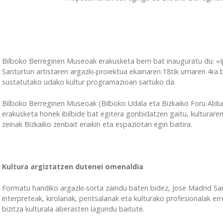
Bilboko Berreginen Museoak erakusketa berri bat inauguratu du: «I
Santurtun artistaren argazki-proiektua ekainaren 18tik urriaren 4r
sustatutako udako kultur programazioan sartuko da.
Bilboko Berreginen Museoak (Bilboko Udala eta Bizkaiko Foru Aldu
erakusketa honek ibilbide bat egitera gonbidatzen gaitu, kulturare
zeinak Bizkaiko zenbait eraikin eta espaziotan egin baitira.
Kultura argiztatzen dutenei omenaldia
Formatu handiko argazki-sorta zaindu baten bidez, Jose Madrid Sant
interpreteak, kirolariak, pentsalariak eta kulturako profesionalak er
bizitza kulturala aberasten lagundu baitute.