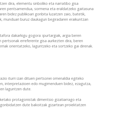
rtzen dira, elementu sinboliko eta narratibo gisa
turaren pentsamendua, sormena eta eraldatzeko gaitasuna
ren bidez publikoari gonbita luzatzen zaio, batetik,
etik, munduari buruz daukagun begiradaren eraikuntzan
afora dakarkigu gogora: ipurtargiak, argia beren
en pertsonak erreferente gisa aurkezten dira, beren
riak orientatzeko, laguntzeko eta sortzeko gai direnak.
razio iturri izan dituen pertsonei omenaldia egiteko
ien, interpretazioen edo mugimenduen bidez, ezagutza,
zen laguntzen dute.
sketako protagonistak dimentsio gizatiarrago eta
 gonbidatzen dute bakoitzak gizartean proiektatzen