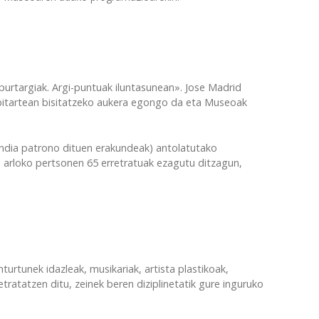
purtargiak. Argi-puntuak iluntasunean». Jose Madrid
a bitartean bisitatzeko aukera egongo da eta Museoak
ndia patrono dituen erakundeak) antolatutako
n arloko pertsonen 65 erretratuak ezagutu ditzagun,
urtunek idazleak, musikariak, artista plastikoak,
retratatzen ditu, zeinek beren diziplinetatik gure inguruko