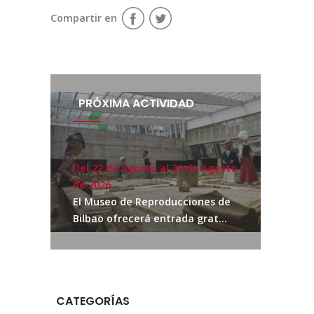
Compartir en
PRÓXIMA ACTIVIDAD
Del 22 de Agosto al 30 de Agosto
de 2026
El Museo de Reproducciones de
Bilbao ofrecerá entrada grat...
CATEGORÍAS