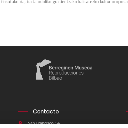
finkatuko da, baita publiko guztientzako kalitatezko kultur prop
Contacto
San Francisco 14.