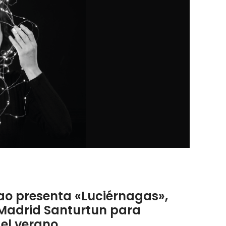
ao presenta «Luciérnagas»,
 Madrid Santurtun para
del verano