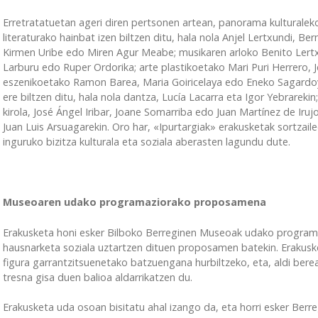
Erretratatuetan ageri diren pertsonen artean, panorama kulturale
literaturako hainbat izen biltzen ditu, hala nola Anjel Lertxundi, B
Kirmen Uribe edo Miren Agur Meabe; musikaren arloko Benito Lertxu
Larburu edo Ruper Ordorika; arte plastikoetako Mari Puri Herrero, J
eszenikoetako Ramon Barea, Maria Goiricelaya edo Eneko Sagardoy
ere biltzen ditu, hala nola dantza, Lucía Lacarra eta Igor Yebrarekin;
kirola, José Ángel Iribar, Joane Somarriba edo Juan Martínez de Ir
Juan Luis Arsuagarekin. Oro har, «Ipurtargiak» erakusketak sortzail
inguruko bizitza kulturala eta soziala aberasten lagundu dute.
Museoaren udako programaziorako proposamena
Erakusketa honi esker Bilboko Berreginen Museoak udako programa
hausnarketa soziala uztartzen dituen proposamen batekin. Erakusk
figura garrantzitsuenetako batzuengana hurbiltzeko, eta, aldi berea
tresna gisa duen balioa aldarrikatzen du.
Erakusketa uda osoan bisitatu ahal izango da, eta horri esker Berre