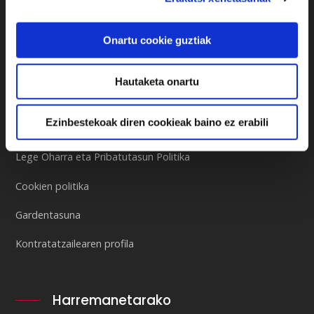
Onartu cookie guztiak
Hautaketa onartu
Museoa
Ezinbestekoak diren cookieak baino ez erabili
Newsletter-a
Lege Oharra eta Pribatutasun Politika
Cookien politika
Gardentasuna
Kontratatzailearen profila
Harremanetarako