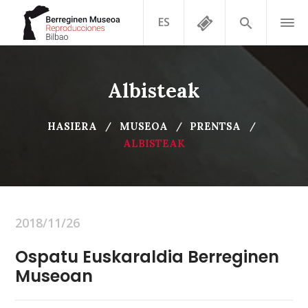
ES
Albisteak
HASIERA
MUSEOA
PRENTSA
ALBISTEAK
2018/11/26
Ospatu Euskaraldia Berreginen
Museoan