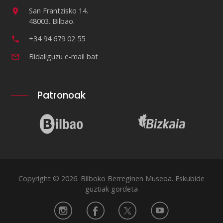
San Frantzisko 14.
48003. Bilbao.
+34 94 679 02 55
Bidaliguzu e-mail bat
Patronoak
Copyright © 2026. Bilboko Berreginen Museoa. Eskubide
guztiak gordeta