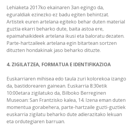
Lehiaketa 2017ko ekainaren 3an egingo da,
eguraldiak ezinezko ez badu egiten behintzat.
Artistek euren artelana egiteko behar duten material
guztia ekarri beharko dute, baita astoa ere,
epaimahaikideek artelana ikusi eta baloratu dezaten.
Parte-hartzaileek artelana egin bitartean sortzen
dituzten hondakinak jaso beharko dituzte.
4. ZIGILATZEA, FORMATUA E IDENTIFIKAZIOA
Euskarriaren mihisea edo taula zuri kolorekoa izango
da, bastidorearen gainean. Euskarria 8:30etik
10:00etara zigilatuko da, Bilboko Berreginen
Museoan: San Frantzisko kalea, 14. Izena eman duten
momentua gorabehera, parte-hartzaile guzti-guztiek
euskarria zigilatu beharko dute adierazitako lekuan
eta ordutegiaren barruan.