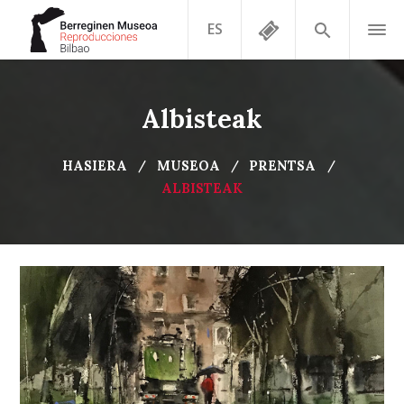
ES
Albisteak
HASIERA
MUSEOA
PRENTSA
ALBISTEAK