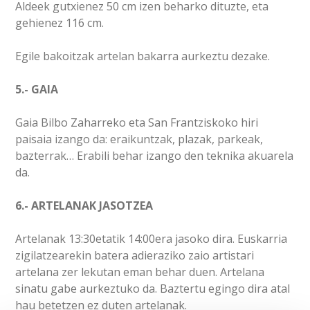
Aldeek gutxienez 50 cm izen beharko dituzte, eta
gehienez 116 cm.
Egile bakoitzak artelan bakarra aurkeztu dezake.
5.- GAIA
Gaia Bilbo Zaharreko eta San Frantziskoko hiri
paisaia izango da: eraikuntzak, plazak, parkeak,
bazterrak… Erabili behar izango den teknika akuarela
da.
6.- ARTELANAK JASOTZEA
Artelanak 13:30etatik 14:00era jasoko dira. Euskarria
zigilatzearekin batera adieraziko zaio artistari
artelana zer lekutan eman behar duen. Artelana
sinatu gabe aurkeztuko da. Baztertu egingo dira atal
hau betetzen ez duten artelanak.