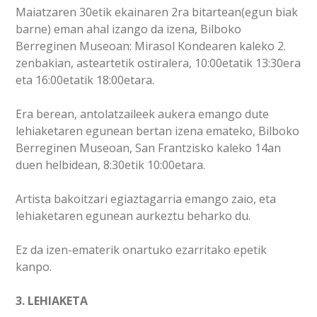
Maiatzaren 30etik ekainaren 2ra bitartean(egun biak
barne) eman ahal izango da izena, Bilboko
Berreginen Museoan: Mirasol Kondearen kaleko 2.
zenbakian, asteartetik ostiralera, 10:00etatik 13:30era
eta 16:00etatik 18:00etara.
Era berean, antolatzaileek aukera emango dute
lehiaketaren egunean bertan izena emateko, Bilboko
Berreginen Museoan, San Frantzisko kaleko 14an
duen helbidean, 8:30etik 10:00etara.
Artista bakoitzari egiaztagarria emango zaio, eta
lehiaketaren egunean aurkeztu beharko du.
Ez da izen-ematerik onartuko ezarritako epetik
kanpo.
3. LEHIAKETA