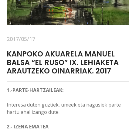
2017/05/17
KANPOKO AKUARELA MANUEL
BALSA “EL RUSO” IX. LEHIAKETA
ARAUTZEKO OINARRIAK. 2017
1.-PARTE-HARTZAILEAK:
Interesa duten guztiek, umeek eta nagusiek parte
hartu ahal izango dute.
2.- IZENA EMATEA