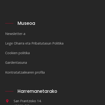
Museoa
Newsletter-a
Lege Oharra eta Pribatutasun Politika
Cookien politika
Gardentasuna
Kontratatzailearen profila
Harremanetarako
San Frantzisko 14.