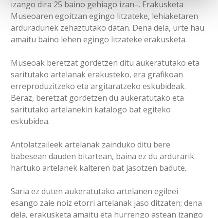
izango dira 25 baino gehiago izan–. Erakusketa
Museoaren egoitzan egingo litzateke, lehiaketaren
arduradunek zehaztutako datan. Dena dela, urte hau
amaitu baino lehen egingo litzateke erakusketa.
Museoak beretzat gordetzen ditu aukeratutako eta
saritutako artelanak erakusteko, era grafikoan
erreproduzitzeko eta argitaratzeko eskubideak.
Beraz, beretzat gordetzen du aukeratutako eta
saritutako artelanekin katalogo bat egiteko
eskubidea.
Antolatzaileek artelanak zainduko ditu bere
babesean dauden bitartean, baina ez du ardurarik
hartuko artelanek kalteren bat jasotzen badute.
Saria ez duten aukeratutako artelanen egileei
esango zaie noiz etorri artelanak jaso ditzaten; dena
dela, erakusketa amaitu eta hurrengo astean izango