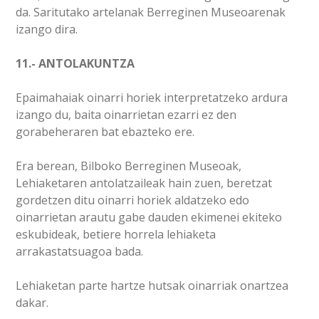
da. Saritutako artelanak Berreginen Museoarenak
izango dira.
11.- ANTOLAKUNTZA
Epaimahaiak oinarri horiek interpretatzeko ardura
izango du, baita oinarrietan ezarri ez den
gorabeheraren bat ebazteko ere.
Era berean, Bilboko Berreginen Museoak,
Lehiaketaren antolatzaileak hain zuen, beretzat
gordetzen ditu oinarri horiek aldatzeko edo
oinarrietan arautu gabe dauden ekimenei ekiteko
eskubideak, betiere horrela lehiaketa
arrakastatsuagoa bada.
Lehiaketan parte hartze hutsak oinarriak onartzea
dakar.