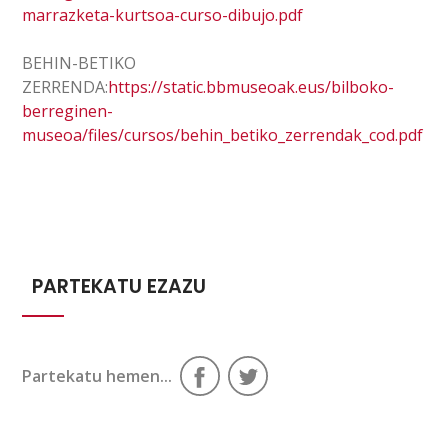
marrazketa-kurtsoa-curso-dibujo.pdf
BEHIN-BETIKO
ZERRENDA:
https://static.bbmuseoak.eus/bilboko-
berreginen-
museoa/files/cursos/behin_betiko_zerrendak_cod.pdf
PARTEKATU EZAZU
Partekatu hemen...