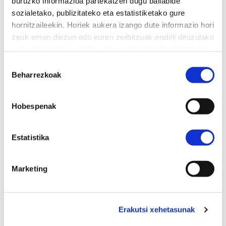
buruzko informazioa partekatzen dugu baliabide
sozialetako, publizitateko eta estatistiketako gure
hornitzaileekin. Horiek aukera izango dute informazio hori
zeuk eman diezun edo euren zerbitzuak erabili dituzulako
Erliebean landutako grabatuak egiteko hastapenak
eskuratu duten bestelako informazio batekin uztartzeko.
eskainiko dira, eta sinatutako eta zenbakitutako
Baimena
edizio bat egingo da. Hutsetik hasita grabatu
Beharrezkoak
hautatzea
xilografiko bat sortzen ikasiko dugu, eta edizio
propio bat sortuko dugu.
Hobespenak
Estatistika
“KOLORE ERAKITZEA”
Uztailaren 15etik 21era
Marketing
09:30etik 13:30era
Erakutsi xehetasunak
Astelehenetik ostiralera