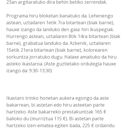
23an argitaratuko dira behin betiko zerrendak.
Programa hiru bloketan banatuko da. Lehenengo
astean, uztailaren 1etik 7ra bitartean (biak barne),
hauxe izango da landuko den gaia: hiri ikuspegiak.
Hurrengo astean, uztailaren 8tik 14ra bitartean (biak
barne), grabatua landuko da. Azkenik, uztailaren
15etik 21era bitartean (biak barne), kolorearen
sorkuntza jorratuko dugu. Halaxe amaituko da hiru
asteko ikastaroa. (Aste guztietako ordutegia hauxe
izango da: 9:30-13:30)
Ikastaro trinko honetan aukera egongo da aste
bakarrean, bi astetan edo hiru asteetan parte
hartzeko. Aste bakarreko prestakuntzak 165 €
balioko du (murriztua 115 €). Bi astetan parte
hartzeko izen-ematea egiten bada, 225 € ordaindu