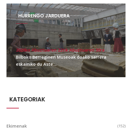
HURRENGO JARDUERA
2026ko Abuztuaren 22tik Abuztuaren 30ra
Bilboko Berreginen Museoak doako sarrera
eskainiko du Aste...
KATEGORIAK
Ekimenak
(152)