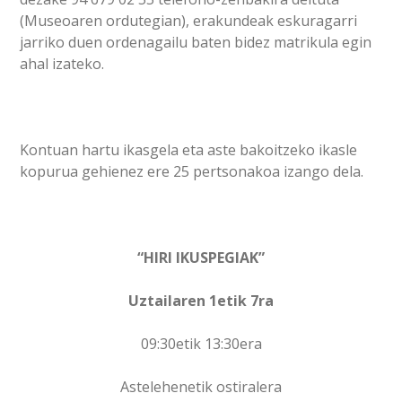
(Museoaren ordutegian), erakundeak eskuragarri
jarriko duen ordenagailu baten bidez matrikula egin
ahal izateko.
Kontuan hartu ikasgela eta aste bakoitzeko ikasle
kopurua gehienez ere 25 pertsonakoa izango dela.
“HIRI IKUSPEGIAK”
Uztailaren 1etik 7ra
09:30etik 13:30era
Astelehenetik ostiralera