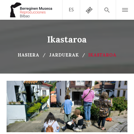
ES
Ikastaroa
HASIERA
JARDUERAK
IKASTAROA