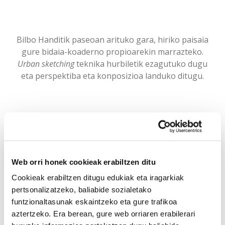
Bilbo Handitik paseoan arituko gara, hiriko paisaia
gure bidaia-koaderno propioarekin marrazteko.
Urban sketching
teknika hurbiletik ezagutuko dugu
eta perspektiba eta konposizioa landuko ditugu.
“GRABATUA”
Web orri honek cookieak erabiltzen ditu
Uztailaren 8tik 14ra
Cookieak erabiltzen ditugu edukiak eta iragarkiak
pertsonalizatzeko, baliabide sozialetako
09:30etik 13:30era
funtzionaltasunak eskaintzeko eta gure trafikoa
aztertzeko. Era berean, gure web orriaren erabilerari
Astelehenetik ostiralera