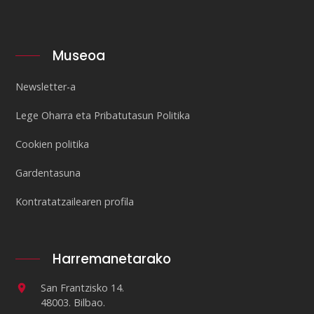
Museoa
Newsletter-a
Lege Oharra eta Pribatutasun Politika
Cookien politika
Gardentasuna
Kontratatzailearen profila
Harremanetarako
San Frantzisko 14.
48003. Bilbao.