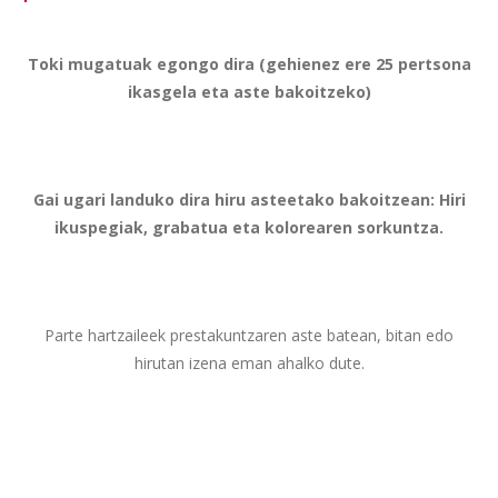
Toki mugatuak egongo dira (gehienez ere 25 pertsona
ikasgela eta aste bakoitzeko)
Gai ugari landuko dira hiru asteetako bakoitzean: Hiri
ikuspegiak, grabatua eta kolorearen sorkuntza.
Parte hartzaileek prestakuntzaren aste batean, bitan edo
hirutan izena eman ahalko dute.