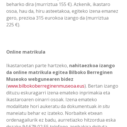
beharko dira (murriztua 155 €). Azkenik, ikastaro
osoa, hau da, hiru asteetakoa, egiteko izena emanez
gero, prezioa 315 eurokoa izango da (murriztua
225 €).
Online matrikula
Ikastaroetan parte hartzeko,
nahitaezkoa izango
da online matrikula egitea Bilboko Berreginen
Museoko webgunearen bidez
(
www.bilbokoberreginenmuseoa.eus
). Bertan izango
dituzu eskuragarri izena emateko inprimakia eta
ikastaroaren oinarri osoak. Izena emateko
modalitate hori aukeratu da dokumentuak
in situ
maneiatu behar ez izateko. Norbaitek etxean
ordenagailurik ez badu, aurretiazko hitzordua eska
dezake 94 679 02 55 telefono-zenbakira deituta