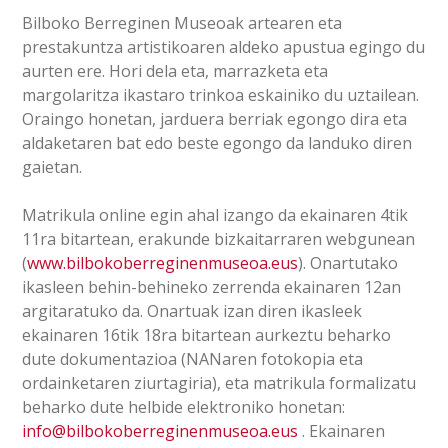
Bilboko Berreginen Museoak artearen eta
prestakuntza artistikoaren aldeko apustua egingo du
aurten ere. Hori dela eta, marrazketa eta
margolaritza ikastaro trinkoa eskainiko du uztailean.
Oraingo honetan, jarduera berriak egongo dira eta
aldaketaren bat edo beste egongo da landuko diren
gaietan.
Matrikula online egin ahal izango da ekainaren 4tik
11ra bitartean, erakunde bizkaitarraren webgunean
(
www.bilbokoberreginenmuseoa.eus
). Onartutako
ikasleen behin-behineko zerrenda ekainaren 12an
argitaratuko da. Onartuak izan diren ikasleek
ekainaren 16tik 18ra bitartean aurkeztu beharko
dute dokumentazioa (NANaren fotokopia eta
ordainketaren ziurtagiria), eta matrikula formalizatu
beharko dute helbide elektroniko honetan:
info@bilbokoberreginenmuseoa.eus
. Ekainaren