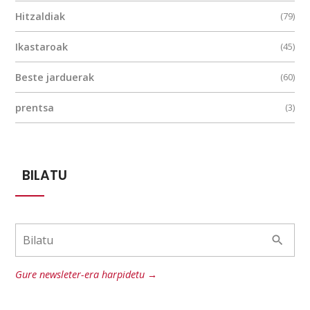
Hitzaldiak
(79)
Ikastaroak
(45)
Beste jarduerak
(60)
prentsa
(3)
BILATU
Gure newsleter-era harpidetu →