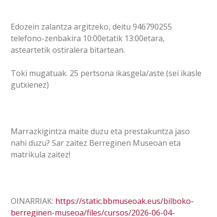
Edozein zalantza argitzeko, deitu 946790255
telefono-zenbakira 10:00etatik 13:00etara,
asteartetik ostiralera bitartean.
Toki mugatuak. 25 pertsona ikasgela/aste (sei ikasle
gutxienez)
Marrazkigintza maite duzu eta prestakuntza jaso
nahi duzu? Sar zaitez Berreginen Museoan eta
matrikula zaitez!
OINARRIAK:
https://static.bbmuseoak.eus/bilboko-
berreginen-museoa/files/cursos/2026-06-04-