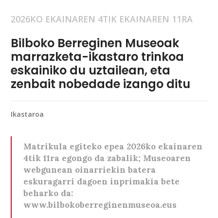
2026KO EKAINAREN 4TIK EKAINAREN 11RA
Bilboko Berreginen Museoak
marrazketa-ikastaro trinkoa
eskainiko du uztailean, eta
zenbait nobedade izango ditu
Ikastaroa
Matrikula egiteko epea 2026ko ekainaren
4tik 11ra egongo da zabalik; Museoaren
webgunean oinarriekin batera
eskuragarri dagoen inprimakia bete
beharko da:
www.bilbokoberreginenmuseoa.eus