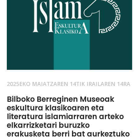
2025EKO MAIATZAREN 14TIK IRAILAREN 14RA
Bilboko Berreginen Museoak
eskultura klasikoaren eta
literatura islamiarraren arteko
elkarrizketari buruzko
erakusketa berri bat aurkeztuko