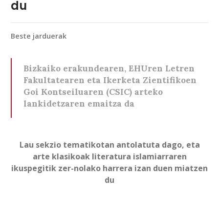
du
Beste jarduerak
Bizkaiko erakundearen, EHUren Letren
Fakultatearen eta Ikerketa Zientifikoen
Goi Kontseiluaren (CSIC) arteko
lankidetzaren emaitza da
Lau sekzio tematikotan antolatuta dago, eta
arte klasikoak literatura islamiarraren
ikuspegitik zer-nolako harrera izan duen miatzen
du