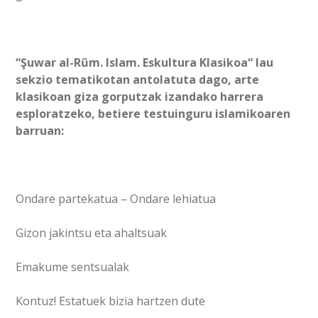
“Şuwar al-Rũm. Islam. Eskultura Klasikoa“ lau
sekzio tematikotan antolatuta dago, arte
klasikoan giza gorputzak izandako harrera
esploratzeko, betiere testuinguru islamikoaren
barruan:
Ondare partekatua – Ondare lehiatua
Gizon jakintsu eta ahaltsuak
Emakume sentsualak
Kontuz! Estatuek bizia hartzen dute