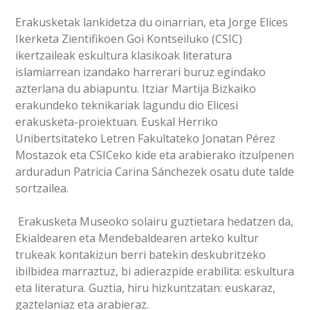
Erakusketak lankidetza du oinarrian, eta Jorge Elices
Ikerketa Zientifikoen Goi Kontseiluko (CSIC)
ikertzaileak eskultura klasikoak literatura
islamiarrean izandako harrerari buruz egindako
azterlana du abiapuntu. Itziar Martija Bizkaiko
erakundeko teknikariak lagundu dio Elicesi
erakusketa-proiektuan. Euskal Herriko
Unibertsitateko Letren Fakultateko Jonatan Pérez
Mostazok eta CSICeko kide eta arabierako itzulpenen
arduradun Patricia Carina Sánchezek osatu dute talde
sortzailea.
Erakusketa Museoko solairu guztietara hedatzen da,
Ekialdearen eta Mendebaldearen arteko kultur
trukeak kontakizun berri batekin deskubritzeko
ibilbidea marraztuz, bi adierazpide erabilita: eskultura
eta literatura. Guztia, hiru hizkuntzatan: euskaraz,
gaztelaniaz eta arabieraz.