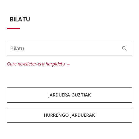
BILATU
Gure newsleter-era harpidetu →
JARDUERA GUZTIAK
HURRENGO JARDUERAK