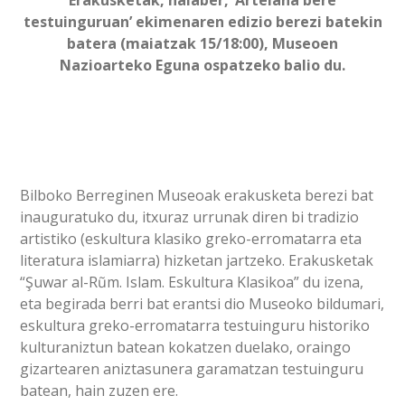
Erakusketak, halaber, ‘Artelana bere
testuinguruan’ ekimenaren edizio berezi batekin
batera (maiatzak 15/18:00), Museoen
Nazioarteko Eguna ospatzeko balio du.
Bilboko Berreginen Museoak erakusketa berezi bat
inauguratuko du, itxuraz urrunak diren bi tradizio
artistiko (eskultura klasiko greko-erromatarra eta
literatura islamiarra) hizketan jartzeko. Erakusketak
“Şuwar al-Rũm. Islam. Eskultura Klasikoa” du izena,
eta begirada berri bat erantsi dio Museoko bildumari,
eskultura greko-erromatarra testuinguru historiko
kulturaniztun batean kokatzen duelako, oraingo
gizartearen aniztasunera garamatzan testuinguru
batean, hain zuzen ere.