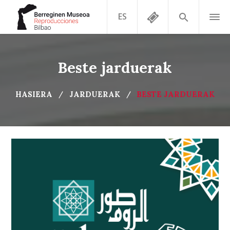
ES
Beste jarduerak
HASIERA
JARDUERAK
BESTE JARDUERAK