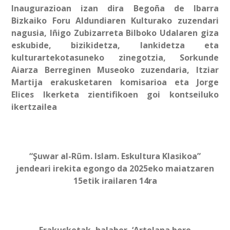
Inaugurazioan izan dira Begoña de Ibarra
Bizkaiko Foru Aldundiaren Kulturako zuzendari
nagusia, Iñigo Zubizarreta Bilboko Udalaren giza
eskubide, bizikidetza, lankidetza eta
kulturartekotasuneko zinegotzia, Sorkunde
Aiarza Berreginen Museoko zuzendaria, Itziar
Martija erakusketaren komisarioa eta Jorge
Elices Ikerketa zientifikoen goi kontseiluko
ikertzailea
“Şuwar al-Rũm. Islam. Eskultura Klasikoa”
jendeari irekita egongo da 2025eko maiatzaren
15etik irailaren 14ra