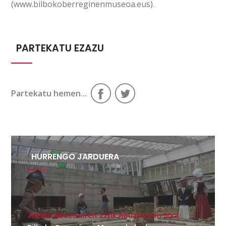
(www.bilbokoberreginenmuseoa.eus).
PARTEKATU EZAZU
Partekatu hemen...
HURRENGO JARDUERA
2026ko Abuztuaren 22tik Abuztuaren 30ra