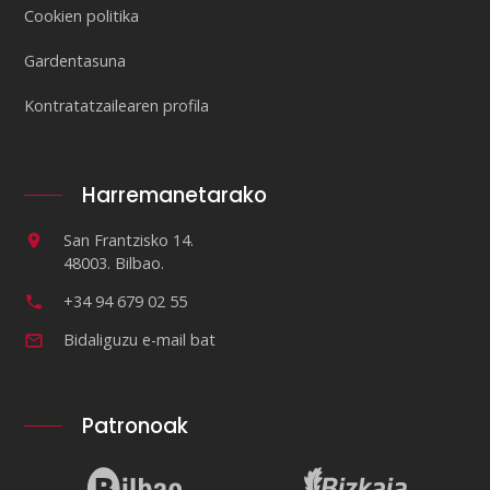
Cookien politika
Gardentasuna
Kontratatzailearen profila
Harremanetarako
San Frantzisko 14.
48003. Bilbao.
+34 94 679 02 55
Bidaliguzu e-mail bat
Patronoak