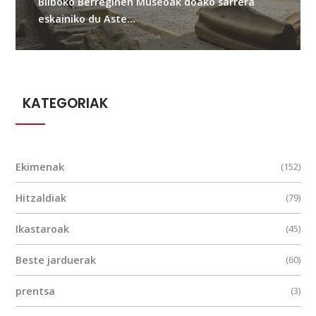
Bilboko Berreginen Museoak doako sarrera
eskainiko du Aste...
KATEGORIAK
Ekimenak
(152)
Hitzaldiak
(79)
Ikastaroak
(45)
Beste jarduerak
(60)
prentsa
(3)