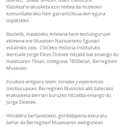
duenez, “Ṣuwar al-Rūm. Islam. Eskultura
Klasikoa”erakusketa ezin hobea da museoen
komunitaterako hain garrantzitsua den eguna
ospatzeko.
Bestetik, maiatzeko Artelana bere testuinguruan
ekimena ere Museoen Nazioarteko Egunari
eskainiko zaio. CSICeko Historia Institutuko
ikertzaile Jorge Elices Ocónek hitzaldi bat emango du
maiatzaren 15ean, osteguna, 18:00etan, Berreginen
Museoan.
Escultura antigua e islam: miradas y experiencias
izenburupean, Berreginen Museoko aldi baterako
erakusketa berriari buruzko hitzaldia emango du
Jorge Elicesek.
Hitzaldira bertaratzeko, gonbidapena eskuratu
behar da Berreginen Museoaren webgunean