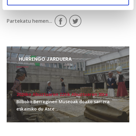
Partekatu hemen...
HURRENGO JARDUERA
2026ko Abuztuaren 22tik Abuztuaren 30ra
Bilboko Berreginen Museoak doako sarrera
eskainiko du Aste...