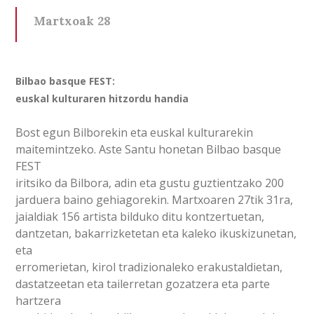
Martxoak 28
Bilbao basque FEST:
euskal kulturaren hitzordu handia
Bost egun Bilborekin eta euskal kulturarekin
maitemintzeko. Aste Santu honetan Bilbao basque
FEST
iritsiko da Bilbora, adin eta gustu guztientzako 200
jarduera baino gehiagorekin. Martxoaren 27tik 31ra,
jaialdiak 156 artista bilduko ditu kontzertuetan,
dantzetan, bakarrizketetan eta kaleko ikuskizunetan,
eta
erromerietan, kirol tradizionaleko erakustaldietan,
dastatzeetan eta tailerretan gozatzera eta parte
hartzera