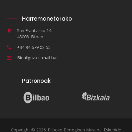
Harremanetarako
San Frantzisko 14.
48003. Bilbao.
+34 94 679 02 55
Bidaliguzu e-mail bat
Patronoak
Copyright © 2026. Bilboko Berreginen Museoa. Eskubide