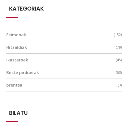
KATEGORIAK
Ekimenak
(152)
Hitzaldiak
(79)
Ikastaroak
(45)
Beste jarduerak
(60)
prentsa
(3)
BILATU