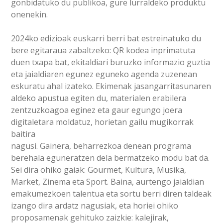
gonbidatuko du publikoa, gure lurraldeko produktu
onenekin.
2024ko edizioak euskarri berri bat estreinatuko du
bere egitaraua zabaltzeko: QR kodea inprimatuta
duen txapa bat, ekitaldiari buruzko informazio guztia
eta jaialdiaren egunez eguneko agenda zuzenean
eskuratu ahal izateko. Ekimenak jasangarritasunaren
aldeko apustua egiten du, materialen erabilera
zentzuzkoagoa eginez eta gaur egungo joera
digitaletara moldatuz, horietan gailu mugikorrak
baitira
nagusi. Gainera, beharrezkoa denean programa
berehala eguneratzen dela bermatzeko modu bat da.
Sei dira ohiko gaiak: Gourmet, Kultura, Musika,
Market, Zinema eta Sport. Baina, aurtengo jaialdian
emakumezkoen talentua eta sortu berri diren taldeak
izango dira ardatz nagusiak, eta horiei ohiko
proposamenak gehituko zaizkie: kalejirak,