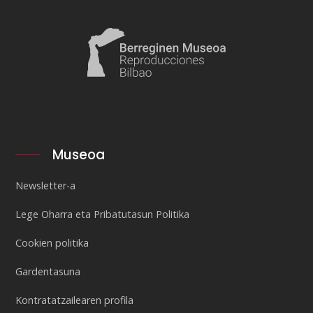
Museoa
Newsletter-a
Lege Oharra eta Pribatutasun Politika
Cookien politika
Gardentasuna
Kontratatzailearen profila