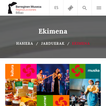
ES
Ekimena
HASIERA
JARDUERAK
EKIMENA