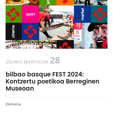
28
2024
KO
MARTXOA
K
bilbao basque FEST 2024:
Kontzertu poetikoa Berreginen
Museoan
Ekimena