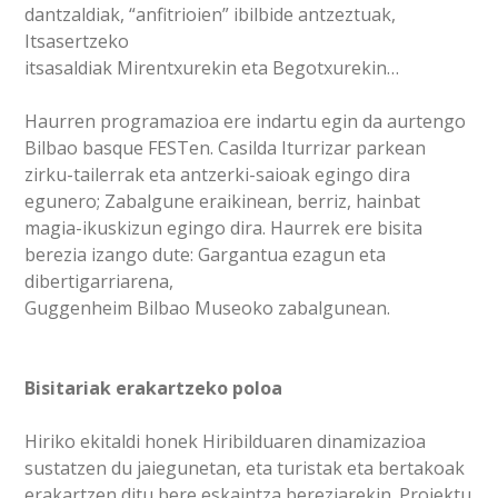
dantzaldiak, “anfitrioien” ibilbide antzeztuak,
Itsasertzeko
itsasaldiak Mirentxurekin eta Begotxurekin…
Haurren programazioa ere indartu egin da aurtengo
Bilbao basque FESTen. Casilda Iturrizar parkean
zirku-tailerrak eta antzerki-saioak egingo dira
egunero; Zabalgune eraikinean, berriz, hainbat
magia-ikuskizun egingo dira. Haurrek ere bisita
berezia izango dute: Gargantua ezagun eta
dibertigarriarena,
Guggenheim Bilbao Museoko zabalgunean.
Bisitariak erakartzeko poloa
Hiriko ekitaldi honek Hiribilduaren dinamizazioa
sustatzen du jaiegunetan, eta turistak eta bertakoak
erakartzen ditu bere eskaintza bereziarekin. Proiektu