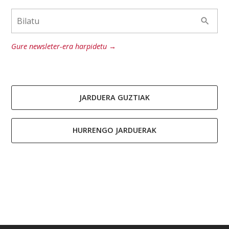
Gure newsleter-era harpidetu →
JARDUERA GUZTIAK
HURRENGO JARDUERAK