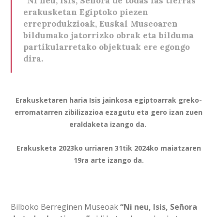
“Ni neu, Isis, Señora de todas las tierras”
erakusketan Egiptoko piezen
erreprodukzioak, Euskal Museoaren
bildumako jatorrizko obrak eta bilduma
partikularretako objektuak ere egongo
dira.
Erakusketaren haria Isis jainkosa egiptoarrak greko-
erromatarren zibilizazioa ezagutu eta gero izan zuen
eraldaketa izango da.
Erakusketa 2023ko urriaren 31tik 2024ko maiatzaren
19ra arte izango da.
Bilboko Berreginen Museoak
“Ni neu, Isis, Señora