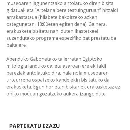
museoaren lagunentzako antolatuko diren bisita
gidatuak eta “Artelana bere testuinguruan” hitzaldi
arrakastatsua (hilabete bakoitzeko azken
ostegunetan, 18:00etan egiten dena). Gainera,
erakusketa bisitatu nahi duten ikastetxeei
zuzendutako programa espezifiko bat prestatu da
baita ere.
Abenduko Gabonetako tailerretan Egiptoko
mitologia landuko da, eta azaroan ere ekitaldi
bereziak antolatuko dira, hala nola museoaren
urteurrena ospatzeko kandelekin bisitatuko da
erakusketa. Egun horietan bisitariek erakusketaz ez
ohiko moduan gozatzeko aukera izango dute.
PARTEKATU EZAZU