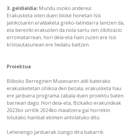
3. geldialdia:
Mundu osoko anderea:
Erakusketa ixten duen bloke honetan Isis
jainkosaren eraldaketa greko-latindarra lantzen da,
eta bereziki erakusten da nola sartu zen zibilizazio
erromatarrean, hori dela-eta hain zuzen ere Isis
kristautasunean ere hedatu baitzen.
Proiektua
Bilboko Berreginen Museoaren aldi baterako
erakusketetan ohikoa den bezala, erakusketa hau
ere jarduera programa zabala duen proiektu baten
barnean dago. Hori dela-eta, Bizkaiko erakundeak
2023ko urritik 2024ko maiatzera gai horrekin
lotutako hainbat ekimen antolatuko ditu.
Lehenengo jarduerak izango dira bakarrik