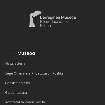
Museoa
Newsletter-a
Lege Oharra eta Pribatutasun Politika
Cookien politika
Gardentasuna
Kontratatzailearen profila