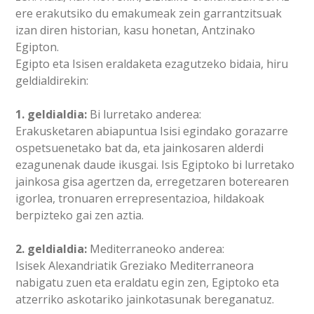
ere erakutsiko du emakumeak zein garrantzitsuak
izan diren historian, kasu honetan, Antzinako
Egipton.
Egipto eta Isisen eraldaketa ezagutzeko bidaia, hiru
geldialdirekin:
1. geldialdia:
Bi lurretako anderea:
Erakusketaren abiapuntua Isisi egindako gorazarre
ospetsuenetako bat da, eta jainkosaren alderdi
ezagunenak daude ikusgai. Isis Egiptoko bi lurretako
jainkosa gisa agertzen da, erregetzaren boterearen
igorlea, tronuaren errepresentazioa, hildakoak
berpizteko gai zen aztia.
2. geldialdia:
Mediterraneoko anderea:
Isisek Alexandriatik Greziako Mediterraneora
nabigatu zuen eta eraldatu egin zen, Egiptoko eta
atzerriko askotariko jainkotasunak bereganatuz.