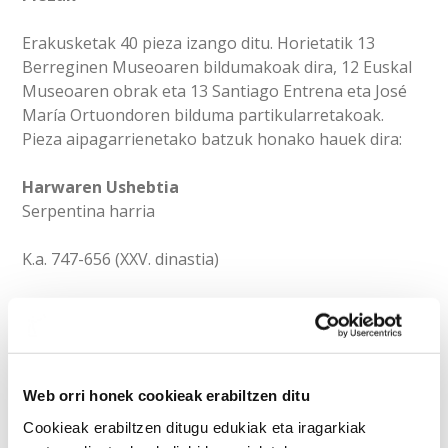
Erakusketak 40 pieza izango ditu. Horietatik 13
Berreginen Museoaren bildumakoak dira, 12 Euskal
Museoaren obrak eta 13 Santiago Entrena eta José
María Ortuondoren bilduma partikularretakoak.
Pieza aipagarrienetako batzuk honako hauek dira:
Harwaren Ushebtia
Serpentina harria
K.a. 747-656 (XXV. dinastia)
Anubisen formadun amuletoa
Web orri honek cookieak erabiltzen ditu
Faiantza
Cookieak erabiltzen ditugu edukiak eta iragarkiak