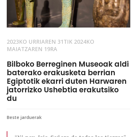
2023KO URRIAREN 31TIK 2024KO
MAIATZAREN 19RA
Bilboko Berreginen Museoak aldi
baterako erakusketa berrian
Egiptotik ekarri duten Harwaren
jatorrizko Ushebtia erakutsiko
du
Beste jarduerak