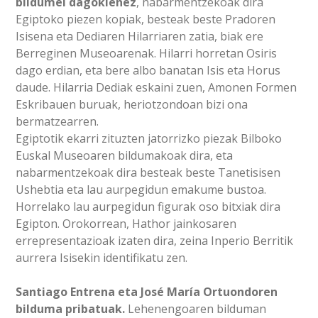
bildumei dagokienez
, nabarmentzekoak dira
Egiptoko piezen kopiak, besteak beste Pradoren
Isisena eta Dediaren Hilarriaren zatia, biak ere
Berreginen Museoarenak. Hilarri horretan Osiris
dago erdian, eta bere albo banatan Isis eta Horus
daude. Hilarria Dediak eskaini zuen, Amonen Formen
Eskribauen buruak, heriotzondoan bizi ona
bermatzearren.
Egiptotik ekarri zituzten jatorrizko piezak Bilboko
Euskal Museoaren bildumakoak dira, eta
nabarmentzekoak dira besteak beste Tanetisisen
Ushebtia eta lau aurpegidun emakume bustoa.
Horrelako lau aurpegidun figurak oso bitxiak dira
Egipton. Orokorrean, Hathor jainkosaren
errepresentazioak izaten dira, zeina Inperio Berritik
aurrera Isisekin identifikatu zen.
Santiago Entrena eta José María Ortuondoren
bilduma pribatuak.
Lehenengoaren bilduman