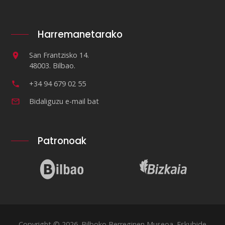
Harremanetarako
San Frantzisko 14.
48003. Bilbao.
+34 94 679 02 55
Bidaliguzu e-mail bat
Patronoak
Copyright © 2026. Bilboko Berreginen Museoa. Eskubide