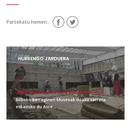
Partekatu hemen...
HURRENGO JARDUERA
2026ko Abuztuaren 22tik Abuztuaren 30ra
Bilboko Berreginen Museoak doako sarrera
eskainiko du Aste...