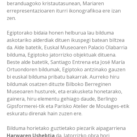
beranduagoko kristautasunean, Mariaren
errepresentazioaren iturri ikonografikoa ere izan
zen.
Egiptorako bidaia honen helburua lau bilduma
askotariko alderdiak dituen ikuspegi batean biltzea
da. Alde batetik, Euskal Museoaren Palacio Olabarria
bilduma, Egiptoko jatorrizko objektuak dituena.
Beste alde batetik, Santiago Entrena eta José María
Ortuondoren bildumak, Egiptoko antzinako gauzen
bi euskal bilduma pribatu bakarrak. Aurreko hiru
bildumak osatzen dituzte Bilboko Berreginen
Museoaren husturek, eta erakusketa honetarako,
gainera, hiru elementu gehiago daude, Berlingo
Gipsformerei-tik eta Parisko Atelier de Moulages-etik
eskuratu direnak hain zuzen ere.
Bilduma horietako guztietako piezarik aipagarriena
Harwaren Ushebtia
da. Jatorrizko obra hori