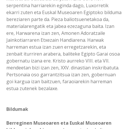
serpentina harriarekin eginda dago, Luxorretik
ekarri zuten eta Euskal Museoaren Egiptoko bilduma
bereziaren parte da. Pieza baliotsuenetakoa da,
materialarengatik eta jabea ezezaguna baita. Izan
ere, Harwarena izan zen, Amonen Adoratzaile
Jainkotiarraren Etxezain Handiarena. Harwak
harreman estua izan zuen erregetzarekin, eta
zenbait iturriren arabera, baliteke Egipto Garai osoa
gobernatu izana ere. Kristo aurreko VIII. eta VII.
mendeetan bizi izan zen, XXV. dinastian inskribatuta.
Pertsonaia oso garrantzitsua izan zen, gobernuan
goi kargua izan baitzuen, faraoiarekin harreman
estua zutenek bezalaxe.
Bildumak
Berreginen Museoaren eta Euskal Museoaren