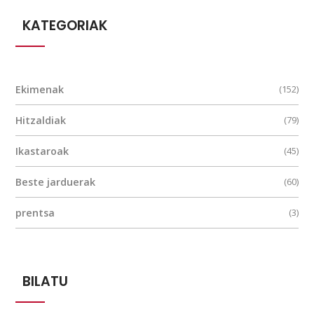
KATEGORIAK
Ekimenak
(152)
Hitzaldiak
(79)
Ikastaroak
(45)
Beste jarduerak
(60)
prentsa
(3)
BILATU