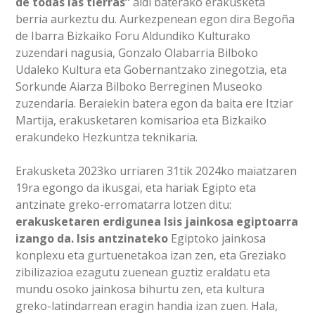
de todas las tierras”
aldi baterako erakusketa
berria aurkeztu du. Aurkezpenean egon dira Begoña
de Ibarra Bizkaiko Foru Aldundiko Kulturako
zuzendari nagusia, Gonzalo Olabarria Bilboko
Udaleko Kultura eta Gobernantzako zinegotzia, eta
Sorkunde Aiarza Bilboko Berreginen Museoko
zuzendaria. Beraiekin batera egon da baita ere Itziar
Martija, erakusketaren komisarioa eta Bizkaiko
erakundeko Hezkuntza teknikaria.
Erakusketa 2023ko urriaren 31tik 2024ko maiatzaren
19ra egongo da ikusgai, eta hariak Egipto eta
antzinate greko-erromatarra lotzen ditu:
erakusketaren erdigunea Isis jainkosa egiptoarra
izango da. Isis antzinateko
Egiptoko jainkosa
konplexu eta gurtuenetakoa izan zen, eta Greziako
zibilizazioa ezagutu zuenean guztiz eraldatu eta
mundu osoko jainkosa bihurtu zen, eta kultura
greko-latindarrean eragin handia izan zuen. Hala,