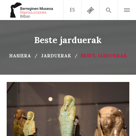
ES
Beste jarduerak
HASIERA
JARDUERAK
BESTE JARDUERAK