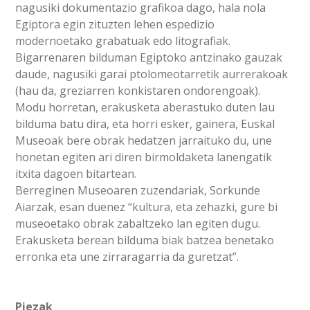
nagusiki dokumentazio grafikoa dago, hala nola
Egiptora egin zituzten lehen espedizio
modernoetako grabatuak edo litografiak.
Bigarrenaren bilduman Egiptoko antzinako gauzak
daude, nagusiki garai ptolomeotarretik aurrerakoak
(hau da, greziarren konkistaren ondorengoak).
Modu horretan, erakusketa aberastuko duten lau
bilduma batu dira, eta horri esker, gainera, Euskal
Museoak bere obrak hedatzen jarraituko du, une
honetan egiten ari diren birmoldaketa lanengatik
itxita dagoen bitartean.
Berreginen Museoaren zuzendariak, Sorkunde
Aiarzak, esan duenez “kultura, eta zehazki, gure bi
museoetako obrak zabaltzeko lan egiten dugu.
Erakusketa berean bilduma biak batzea benetako
erronka eta une zirraragarria da guretzat”.
Piezak