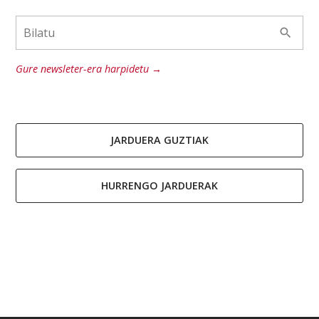
Gure newsleter-era harpidetu →
JARDUERA GUZTIAK
HURRENGO JARDUERAK