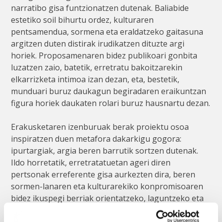
narratibo gisa funtzionatzen dutenak. Baliabide
estetiko soil bihurtu ordez, kulturaren
pentsamendua, sormena eta eraldatzeko gaitasuna
argitzen duten distirak irudikatzen dituzte argi
horiek. Proposamenaren bidez publikoari gonbita
luzatzen zaio, batetik, erretratu bakoitzarekin
elkarrizketa intimoa izan dezan, eta, bestetik,
munduari buruz daukagun begiradaren eraikuntzan
figura horiek daukaten rolari buruz hausnartu dezan.
Erakusketaren izenburuak berak proiektu osoa
inspiratzen duen metafora dakarkigu gogora:
ipurtargiak, argia beren barrutik sortzen dutenak.
Ildo horretatik, erretratatuetan ageri diren
pertsonak erreferente gisa aurkezten dira, beren
sormen-lanaren eta kulturarekiko konpromisoaren
bidez ikuspegi berriak orientatzeko, laguntzeko eta
sortzeko gai direnak.