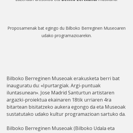
Proposamenak bat egingo du Bilboko Berreginen Museoaren
udako programazioarekin.
Bilboko Berreginen Museoak erakusketa berri bat
inauguratu du: «Ipurtargiak. Argi-puntuak
iluntasunean». Jose Madrid Santurtun artistaren
argazki-proiektua ekainaren 18tik urriaren 4ra
bitartean bisitatzeko aukera egongo da eta Museoak
sustatutako udako kultur programazioan sartuko da.
Bilboko Berreginen Museoak (Bilboko Udala eta