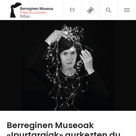
ES
Berreginen Museoak
«Ipurtargiak» aurkezten du,