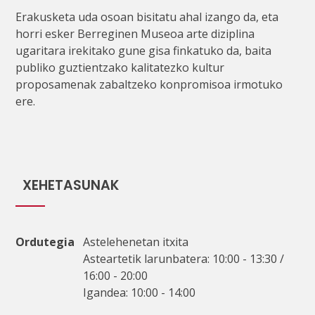
Erakusketa uda osoan bisitatu ahal izango da, eta
horri esker Berreginen Museoa arte diziplina
ugaritara irekitako gune gisa finkatuko da, baita
publiko guztientzako kalitatezko kultur
proposamenak zabaltzeko konpromisoa irmotuko
ere.
XEHETASUNAK
Ordutegia
Astelehenetan itxita
Asteartetik larunbatera: 10:00 - 13:30 /
16:00 - 20:00
Igandea: 10:00 - 14:00