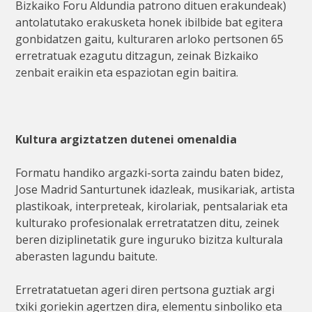
Bizkaiko Foru Aldundia patrono dituen erakundeak)
antolatutako erakusketa honek ibilbide bat egitera
gonbidatzen gaitu, kulturaren arloko pertsonen 65
erretratuak ezagutu ditzagun, zeinak Bizkaiko
zenbait eraikin eta espaziotan egin baitira.
Kultura argiztatzen dutenei omenaldia
Formatu handiko argazki-sorta zaindu baten bidez,
Jose Madrid Santurtunek idazleak, musikariak, artista
plastikoak, interpreteak, kirolariak, pentsalariak eta
kulturako profesionalak erretratatzen ditu, zeinek
beren diziplinetatik gure inguruko bizitza kulturala
aberasten lagundu baitute.
Erretratatuetan ageri diren pertsona guztiak argi
txiki goriekin agertzen dira, elementu sinboliko eta