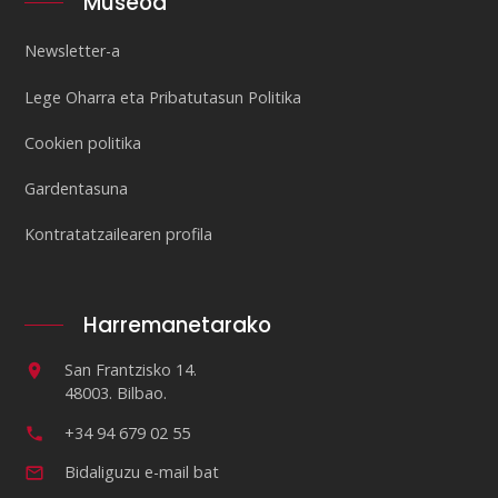
Museoa
Newsletter-a
Lege Oharra eta Pribatutasun Politika
Cookien politika
Gardentasuna
Kontratatzailearen profila
Harremanetarako
San Frantzisko 14.
48003. Bilbao.
+34 94 679 02 55
Bidaliguzu e-mail bat