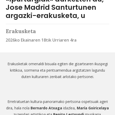
Jose Madrid Santurtunen
argazki-erakusketa, u
Erakusketa
2026ko Ekainaren 18tik Urriaren 4ra
Erakusketak omenaldi bisuala egiten die gizartearen ikuspegi
kritikoa, sormena eta pentsamendua argiztatzen lagundu
duten kulturaren zenbait arlotako pertsonei.
Erretratuetan kultura-panoramako pertsona ospetsuak ageri
dira, hala nola
Bernardo Atxaga
idazlea,
María Goiricelaya
zuzendari artistikoa eta
Benito Lertxundi
musikaria.