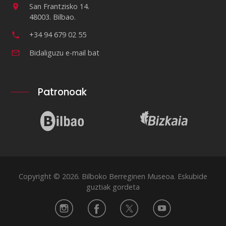
San Frantzisko 14.
48003. Bilbao.
+34 94 679 02 55
Bidaliguzu e-mail bat
Patronoak
Copyright © 2026. Bilboko Berreginen Museoa. Eskubide
guztiak gordeta