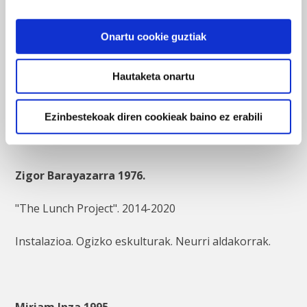
María Rubio Tortosa 1989.
Onartu cookie guztiak
“Invisible” (Ikusezina). 2014.
Tarlatanazko eskultura. 36 x 36 x 67 cm
Hautaketa onartu
BilbaoArte Fundazioa bilduma
Ezinbestekoak diren cookieak baino ez erabili
Zigor Barayazarra 1976.
"The Lunch Project". 2014-2020
Instalazioa. Ogizko eskulturak. Neurri aldakorrak.
Miriam Inza 1995.