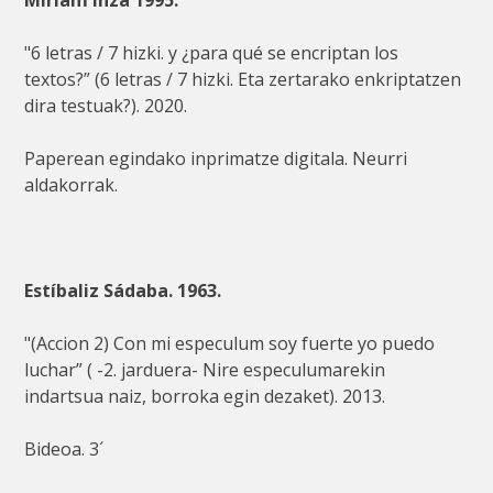
"6 letras / 7 hizki. y ¿para qué se encriptan los
textos?” (6 letras / 7 hizki. Eta zertarako enkriptatzen
dira testuak?). 2020.
Paperean egindako inprimatze digitala. Neurri
aldakorrak.
Estíbaliz Sádaba. 1963.
"(Accion 2) Con mi especulum soy fuerte yo puedo
luchar” ( -2. jarduera- Nire especulumarekin
indartsua naiz, borroka egin dezaket). 2013.
Bideoa. 3´