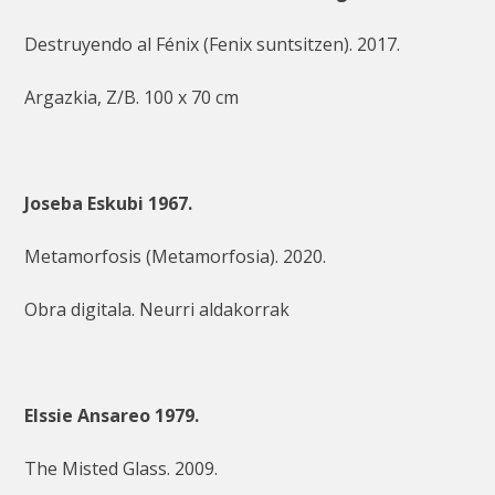
Destruyendo al Fénix (Fenix suntsitzen). 2017.
Argazkia, Z/B. 100 x 70 cm
Joseba Eskubi 1967.
Metamorfosis (Metamorfosia). 2020.
Obra digitala. Neurri aldakorrak
Elssie Ansareo 1979.
The Misted Glass. 2009.