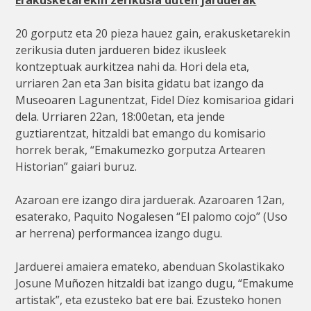
20 gorputz eta 20 pieza hauez gain, erakusketarekin
zerikusia duten jardueren bidez ikusleek
kontzeptuak aurkitzea nahi da. Hori dela eta,
urriaren 2an eta 3an bisita gidatu bat izango da
Museoaren Lagunentzat, Fidel Díez komisarioa gidari
dela. Urriaren 22an, 18:00etan, eta jende
guztiarentzat, hitzaldi bat emango du komisario
horrek berak, “Emakumezko gorputza Artearen
Historian” gaiari buruz.
Azaroan ere izango dira jarduerak. Azaroaren 12an,
esaterako, Paquito Nogalesen “El palomo cojo” (Uso
ar herrena) performancea izango dugu.
Jarduerei amaiera emateko, abenduan Skolastikako
Josune Muñozen hitzaldi bat izango dugu, “Emakume
artistak”, eta ezusteko bat ere bai. Ezusteko honen