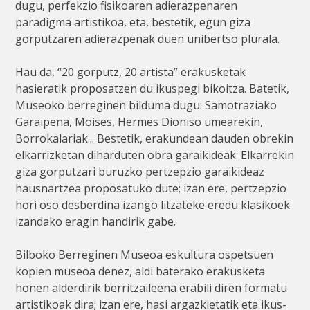
dugu, perfekzio fisikoaren adierazpenaren
paradigma artistikoa, eta, bestetik, egun giza
gorputzaren adierazpenak duen unibertso plurala.
Hau da, “20 gorputz, 20 artista” erakusketak
hasieratik proposatzen du ikuspegi bikoitza. Batetik,
Museoko berreginen bilduma dugu: Samotraziako
Garaipena, Moises, Hermes Dioniso umearekin,
Borrokalariak... Bestetik, erakundean dauden obrekin
elkarrizketan diharduten obra garaikideak. Elkarrekin
giza gorputzari buruzko pertzepzio garaikideaz
hausnartzea proposatuko dute; izan ere, pertzepzio
hori oso desberdina izango litzateke eredu klasikoek
izandako eragin handirik gabe.
Bilboko Berreginen Museoa eskultura ospetsuen
kopien museoa denez, aldi baterako erakusketa
honen alderdirik berritzaileena erabili diren formatu
artistikoak dira; izan ere, hasi argazkietatik eta ikus-