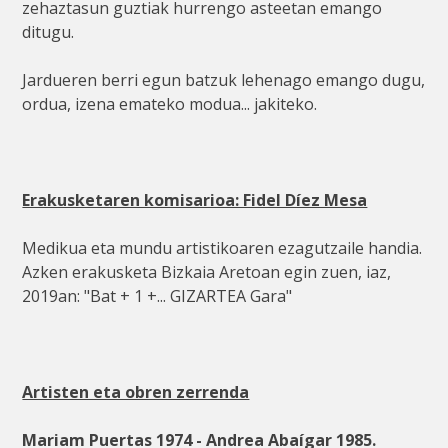
zehaztasun guztiak hurrengo asteetan emango
ditugu.
Jardueren berri egun batzuk lehenago emango dugu,
ordua, izena emateko modua... jakiteko.
Erakusketaren komisarioa: Fidel Díez Mesa
Medikua eta mundu artistikoaren ezagutzaile handia.
Azken erakusketa Bizkaia Aretoan egin zuen, iaz,
2019an: "Bat + 1 +... GIZARTEA Gara"
Artisten eta obren zerrenda
Mariam Puertas 1974 - Andrea Abaígar 1985.