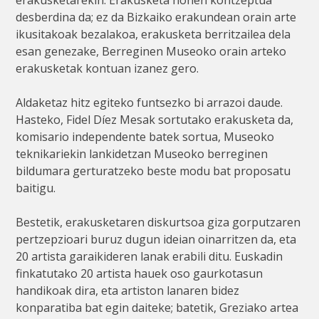
desberdina da; ez da Bizkaiko erakundean orain arte
ikusitakoak bezalakoa, erakusketa berritzailea dela
esan genezake, Berreginen Museoko orain arteko
erakusketak kontuan izanez gero.
Aldaketaz hitz egiteko funtsezko bi arrazoi daude.
Hasteko, Fidel Díez Mesak sortutako erakusketa da,
komisario independente batek sortua, Museoko
teknikariekin lankidetzan Museoko berreginen
bildumara gerturatzeko beste modu bat proposatu
baitigu.
Bestetik, erakusketaren diskurtsoa giza gorputzaren
pertzepzioari buruz dugun ideian oinarritzen da, eta
20 artista garaikideren lanak erabili ditu. Euskadin
finkatutako 20 artista hauek oso gaurkotasun
handikoak dira, eta artiston lanaren bidez
konparatiba bat egin daiteke; batetik, Greziako artea