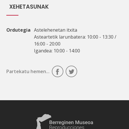
XEHETASUNAK
Ordutegia
Astelehenetan itxita
Asteartetik larunbatera: 10:00 - 13:30 /
16:00 - 20:00
Igandea: 10:00 - 14:00
Partekatu hemen...