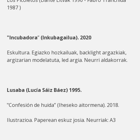
1987 )
"Incubadora
”
(Inkubagailua). 2020
Eskultura. Egiazko hozkailuak, backlight argazkiak,
argizarian modelatuta, led argia. Neurri aldakorrak.
Lusaba (Lucía Sáiz Báez) 1995.
"Confesión de huida” (Iheseko aitormena). 2018.
Ilustrazioa. Paperean eskuz josia. Neurriak: A3