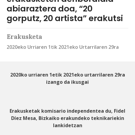
abiaraztera doa, “20
gorputz, 20 artista” erakutsi
Erakusketa
2020eko Urriaren 1tik 2021eko Urtarrilaren 29ra
2020ko urriaren 1etik 2021eko urtarrilaren 29ra
izango da ikusgai
Erakusketak komisario independentea du, Fidel
Díez Mesa, Bizkaiko erakundeko teknikariekin
lankidetzan