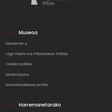
Museoa
Newsletter-a
Lege Oharra eta Pribatutasun Politika
Cookien politika
Gardentasuna
Kontratatzailearen profila
Harremanetarako