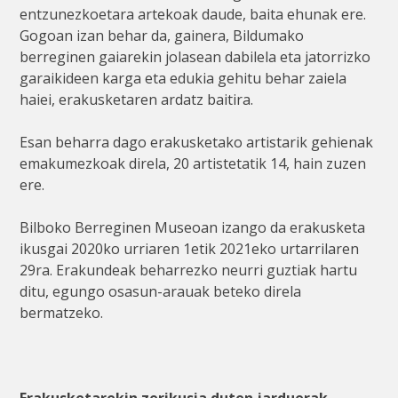
entzunezkoetara artekoak daude, baita ehunak ere.
Gogoan izan behar da, gainera, Bildumako
berreginen gaiarekin jolasean dabilela eta jatorrizko
garaikideen karga eta edukia gehitu behar zaiela
haiei, erakusketaren ardatz baitira.
Esan beharra dago erakusketako artistarik gehienak
emakumezkoak direla, 20 artistetatik 14, hain zuzen
ere.
Bilboko Berreginen Museoan izango da erakusketa
ikusgai 2020ko urriaren 1etik 2021eko urtarrilaren
29ra. Erakundeak beharrezko neurri guztiak hartu
ditu, egungo osasun-arauak beteko direla
bermatzeko.
Erakusketarekin zerikusia duten jarduerak