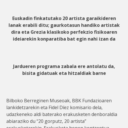
Euskadin finkatutako 20 artista garaikideren
lanak erabili ditu; gaurkotasun handiko artistak
dira eta Grezia klasikoko perfekzio fisikoaren
ideiarekin konparatiba bat egin nahi izan da
Jardueren programa zabala ere antolatu da,
bisita gidatuak eta hitzaldiak barne
Bilboko Berreginen Museoak, BBK Fundazioaren
lankidetzarekin eta Fidel Díez komisario dela,
udazkeneko aldi baterako erakusketen denboraldia
abiaraziko du “20 gorputz, 20 artista”
erakusketarekin. Erakusketa honen kontzeptua