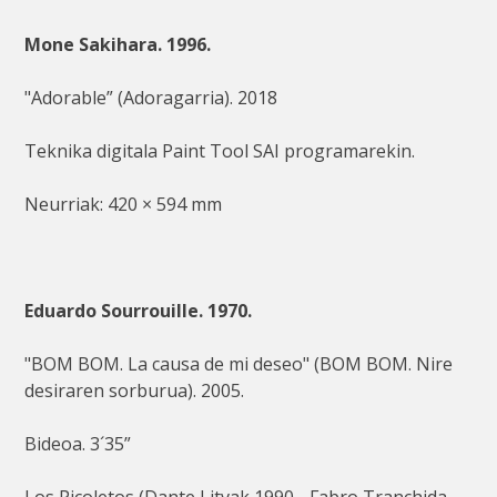
Mone Sakihara. 1996.
"Adorable” (Adoragarria). 2018
Teknika digitala Paint Tool SAI programarekin.
Neurriak: 420 × 594 mm
Eduardo Sourrouille. 1970.
"BOM BOM. La causa de mi deseo" (BOM BOM. Nire
desiraren sorburua). 2005.
Bideoa. 3´35”
Los Picoletos (Dante Litvak 1990 - Fabro Tranchida