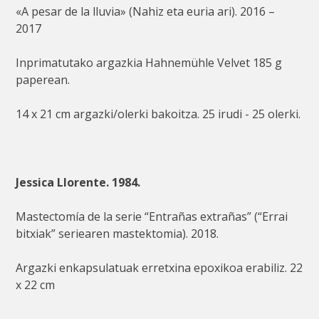
«A pesar de la lluvia» (Nahiz eta euria ari). 2016 –
2017
Inprimatutako argazkia Hahnemühle Velvet 185 g
paperean.
14 x 21 cm argazki/olerki bakoitza. 25 irudi - 25 olerki.
Jessica Llorente. 1984.
Mastectomía de la serie “Entrañas extrañas” (“Errai
bitxiak” seriearen mastektomia). 2018.
Argazki enkapsulatuak erretxina epoxikoa erabiliz. 22
x 22 cm