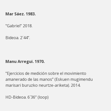
Mar Sáez. 1983.
"Gabriel” 2018.
Bideoa. 2´44”.
Manu Arregui. 1970.
"Ejercicios de medición sobre el movimiento
amanerado de las manos” (Eskuen mugimendu
marisari buruzko neurtze-ariketa). 2014.
HD-Bideoa. 6´36” (loop)