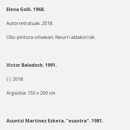
Elena Goñi. 1968.
Autorretratuak. 2018.
Olio-pintura oihalean. Neurri aldakorrak.
Victor Baladoch. 1991.
( ). 2018.
Argazkia. 150 x 200 cm
Asuntzi Martinez Ezketa. "esaotra". 1981.