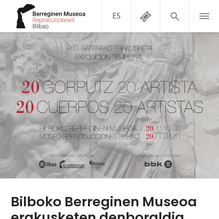
ES
Bilboko Berreginen Museoa
erakusketen denboraldia