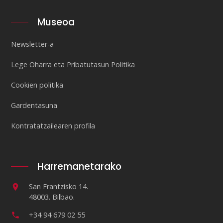
Museoa
Newsletter-a
Lege Oharra eta Pribatutasun Politika
Cookien politika
Gardentasuna
Kontratatzailearen profila
Harremanetarako
San Frantzisko 14.
48003. Bilbao.
+34 94 679 02 55