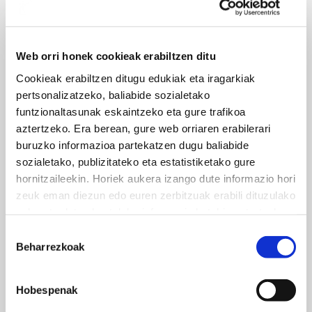
Web orri honek cookieak erabiltzen ditu
Cookieak erabiltzen ditugu edukiak eta iragarkiak
pertsonalizatzeko, baliabide sozialetako
funtzionaltasunak eskaintzeko eta gure trafikoa
aztertzeko. Era berean, gure web orriaren erabilerari
buruzko informazioa partekatzen dugu baliabide
sozialetako, publizitateko eta estatistiketako gure
hornitzaileekin. Horiek aukera izango dute informazio hori
zeuk eman diezun edo euren zerbitzuak erabili dituzulako
eskuratu duten bestelako informazio batekin uztartzeko.
Baimena
Beharrezkoak
hautatzea
Hobespenak
Delfosko Auriga