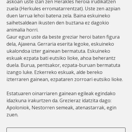
askoan uste izan zen Herakles heroia irudikatzen
zuela (Herkules erromatarrentzat). Uste zen azpian
duen larrua lehoi batena zela. Baina eskuineko
saihetsaldean ikusten den buztana ez dagokio
animalia horri.
Gaur egun uste da beste greziar heroi baten figura
dela, Ajaxena. Gerraria eserita legoke, eskuineko
ukalondoa izter gainean bermatuta. Eskuineko
eskuak ezpata bati eutsiko lioke, ahoa beherantz
duela. Burua, pentsakor, ezpata-buruan bermatuta
izango luke. Ezkerreko eskuak, alde bereko
izterraren gainean, ezpataren zorroari eutsiko lioke.
Estatuaren oinarriaren gainean egileak egindako
idazkuna irakurtzen da. Grezieraz idatzita dago:
Apoloniok, Nestorren semeak, atenastarrak, egin
zuen.