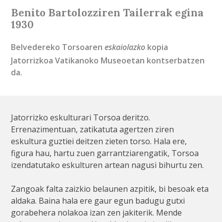
Benito Bartolozziren Tailerrak egina
1930
Belvedereko Torsoaren
eskaiolazko
kopia
Jatorrizkoa Vatikanoko Museoetan kontserbatzen
da.
Jatorrizko eskulturari Torsoa deritzo.
Errenazimentuan, zatikatuta agertzen ziren
eskultura guztiei deitzen zieten torso. Hala ere,
figura hau, hartu zuen garrantziarengatik, Torsoa
izendatutako eskulturen artean nagusi bihurtu zen.
Zangoak falta zaizkio belaunen azpitik, bi besoak eta
aldaka. Baina hala ere gaur egun badugu gutxi
gorabehera nolakoa izan zen jakiterik. Mende