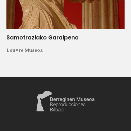
Samotraziako Garaipena
Louvre Museoa