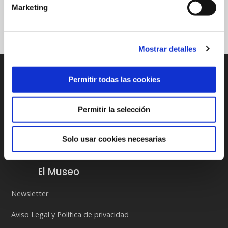
Compartir en
Marketing
Mostrar detalles
Permitir todas las cookies
Permitir la selección
Solo usar cookies necesarias
El Museo
Newsletter
Aviso Legal y Política de privacidad