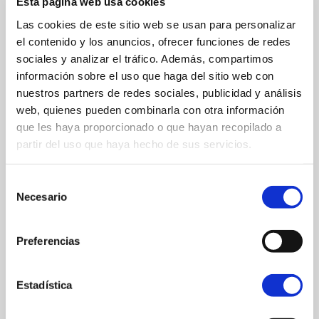
Esta página web usa cookies
genio florentino.
Las cookies de este sitio web se usan para personalizar
el contenido y los anuncios, ofrecer funciones de redes
sociales y analizar el tráfico. Además, compartimos
DETALLES
información sobre el uso que haga del sitio web con
nuestros partners de redes sociales, publicidad y análisis
web, quienes pueden combinarla con otra información
Horario
Lunes: cerrado
que les haya proporcionado o que hayan recopilado a
Martes - Sábado: 10:00 - 13:30 / 16:00 -
partir del uso que haya hecho de sus servicios.
20:00
Domingo: 10:00 - 14:00
Selección
Necesario
de
consentimiento
DESCARGAR FOLLETO
Preferencias
UNIDAD DIDÁCTICA
Estadística