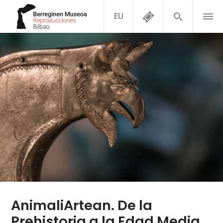
EU
AnimaliArtean. De la
Prehistoria a la Edad Media