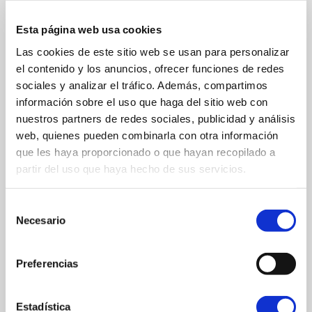
Sin sus préstamos habría sido imposible mostrar
Esta página web usa cookies
este extenso panorama artístico y narrativo que
ilustraba la importancia que los animales tuvieron en
Las cookies de este sitio web se usan para personalizar
el mundo antiguo y en los albores del cristianismo.
el contenido y los anuncios, ofrecer funciones de redes
sociales y analizar el tráfico. Además, compartimos
información sobre el uso que haga del sitio web con
DETALLES
nuestros partners de redes sociales, publicidad y análisis
web, quienes pueden combinarla con otra información
que les haya proporcionado o que hayan recopilado a
partir del uso que haya hecho de sus servicios.
Horario
Lunes: cerrado
Martes - Sábado: 10:00 - 13:30 / 16:00 -
20:00
Selección
Necesario
Domingo: 10:00 - 14:00
de
consentimiento
Preferencias
DESCARGAR FOLLETO
Estadística