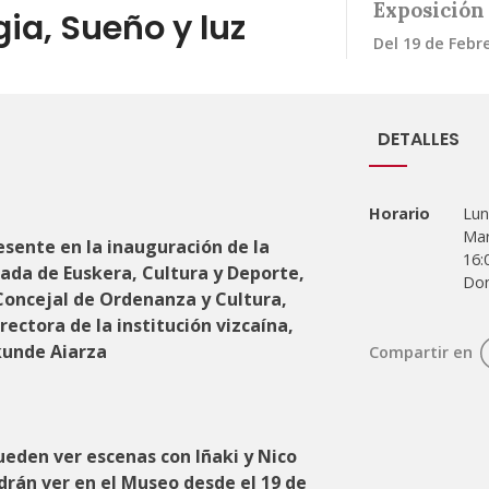
Exposición
ia, Sueño y luz
Del 19 de Febr
DETALLES
Horario
Lun
Mar
resente en la inauguración de la
16:
tada de Euskera, Cultura y Deporte,
Dom
 Concejal de Ordenanza y Cultura,
rectora de la institución vizcaína,
kunde Aiarza
Compartir en
pueden ver escenas con Iñaki y Nico
rán ver en el Museo desde el 19 de