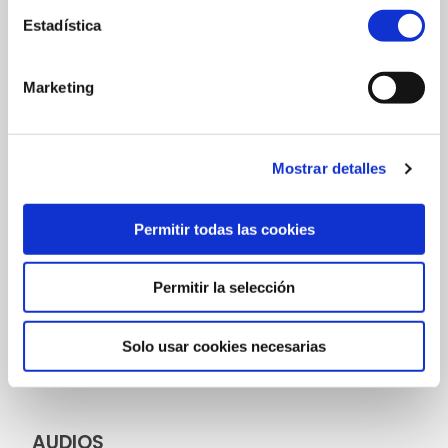
relación a la temática de la exposición.
Estadística
Marketing
Por su parte, la selección de las estatuas de la
colección del Museo de Reproducciones se ha llevado
a cabo con un planteamiento de relación más directa;
Mostrar detalles
así la Victoria de Samotracia que simulaba navegar en
la proa de una antigua embarcación se ha puesto en
relación con la pieza
Bela
, con la que guarda una clara
Permitir todas las cookies
afinidad temática. Igualmente, la obra Eko por medio
de la cual se evoca el mito de la ninfa griega, se ha
Permitir la selección
dispuesto en oposición a la Kore de Quios que no
deja de ser una figura cuyas formas femeninas se
hacían eco de aquellas deseadas en toda muchacha
Solo usar cookies necesarias
destinada a la maternidad.
AUDIOS