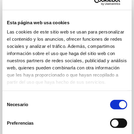
emparejado con una o varias obras de las colecciones
de Euskal Museoa y Museo de Reproducciones de
Bilbao. Para llevar a cabo estas relaciones se ha
partido de lo que el artista pretendía transmitir con
Esta página web usa cookies
cada una de sus obras. Así, se ha logrado que cada
Las cookies de este sitio web se usan para personalizar
unión comparta un discurso común dando coherencia
el contenido y los anuncios, ofrecer funciones de redes
al paseo expositivio. Las conexiones, a veces
sociales y analizar el tráfico. Además, compartimos
evidentes y otras más sutiles, se han plasmado en los
información sobre el uso que haga del sitio web con
textos que acompañan la exposición logrando
nuestros partners de redes sociales, publicidad y análisis
transformarse en micro-narraciones de tono poético.
web, quienes pueden combinarla con otra información
que les haya proporcionado o que hayan recopilado a
partir del uso que haya hecho de sus servicios.
Las piezas de Euskal Museoa destacan por su
Selección
singularidad y variedad. Desde una pezonera de
Necesario
de
madera, utilizada para favorecer la lactancia en
consentimiento
mujeres con pezones invertidos, hasta una
chocolatera del siglo XIX o un girocompás. Todas
Preferencias
ellas tratan de aportar nuevas perspectivas en