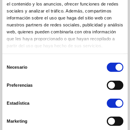
el contenido y los anuncios, ofrecer funciones de redes
Algunas de las piezas más representativas son:
sociales y analizar el tráfico. Además, compartimos
información sobre el uso que haga del sitio web con
nuestros partners de redes sociales, publicidad y análisis
web, quienes pueden combinarla con otra información
Ushebti de Harwa
que les haya proporcionado o que hayan recopilado a
partir del uso que haya hecho de sus servicios.
Piedra serpentina
747-656 a.C. (Dinastía XXV)
Selección
Necesario
de
consentimiento
Preferencias
Amuleto en forma de Anubis
Fayenza
Estadística
Ca. 1.000 a.C.
Marketing