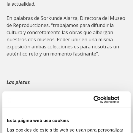
la actualidad.
En palabras de Sorkunde Aiarza, Directora del Museo
de Reproducciones, “trabajamos para difundir la
cultura y concretamente las obras que albergan
nuestros dos museos. Poder unir en una misma
exposición ambas colecciones es para nosotras un
auténtico reto y un momento fascinante”.
Las piezas
La exposición está formada por 40 piezas. 13 de ellas
son copias pertenecientes a la colección del Museo de
Reproducciones, 12 obras forman parte del Museo
Vasco y 13 pertenecen a colecciones particulares de
Esta página web usa cookies
Santiago Entrena y José María Ortuondo.
Las cookies de este sitio web se usan para personalizar