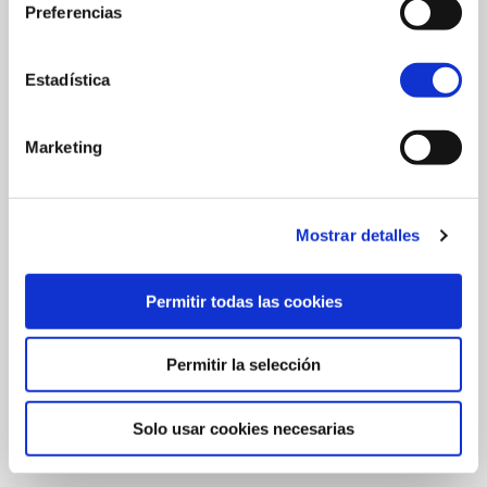
Preferencias
Gigantes para niños y niñas de entre 7 y 13 años.
El punto de encuentro será el Yacimiento de la
Plaza de Corazón de María y no se necesitará
Estadística
inscripción previa.
Marketing
Taller: “Haz tu gigante”
. Todos los jueves de
julio y agosto, Bilbao acogerá el taller “Haz tu
Mostrar detalles
Gigante”. La actividad, dirigida a los y las menores
de entre 6 y 10 años, arrancará el 7 de julio y se
Permitir todas las cookies
extenderá hasta el 18 de agosto. Se ofertarán 15
plazas por día y el coste para participar será de 1
euro. Las personas que deseen elaborar su
Permitir la selección
Gigante tendrán que inscribirse en la página web
del Museo de Reproducciones.
Solo usar cookies necesarias