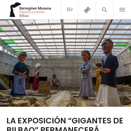
EU
LA EXPOSICIÓN “GIGANTES DE
BILBAO” PERMANECERÁ