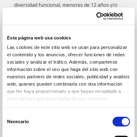
diversidad funcional, menores de 12 años y/o
profesorado podrán acceder de manera gratuita.
Esta página web usa cookies
ACTIVIDADES CON LOS GIGANTES
Las cookies de este sitio web se usan para personalizar
el contenido y los anuncios, ofrecer funciones de redes
sociales y analizar el tráfico. Además, compartimos
información sobre el uso que haga del sitio web con
La exposición no será la única actividad relacionada
nuestros partners de redes sociales, publicidad y análisis
con los Gigantes y Cabezudos de Bilbao:
web, quienes pueden combinarla con otra información
que les haya proporcionado o que hayan recopilado a
partir del uso que haya hecho de sus servicios.
“Baile de Gigantes”
. La Villa acogerá esta
actividad a cargo de la konpartsa Ondalan los
Selección
Necesario
viernes de julio, en concreto los días 8,15, 22 y 29,
de
a las 11:30 horas. Además del baile, la actividad
consentimiento
incluye un taller de chapas y otro de colorear