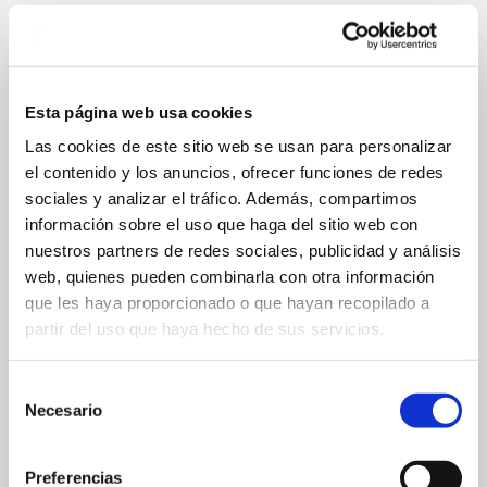
Esta página web usa cookies
LOS ESPACIOS Y SUS ARTISTAS
Las cookies de este sitio web se usan para personalizar
el contenido y los anuncios, ofrecer funciones de redes
sociales y analizar el tráfico. Además, compartimos
EDIFICIO DEL ENSANCHE (CIUDAD) Plaza del
información sobre el uso que haga del sitio web con
Ensanche, 11.
nuestros partners de redes sociales, publicidad y análisis
web, quienes pueden combinarla con otra información
Apertura: 18 de febrero
que les haya proporcionado o que hayan recopilado a
partir del uso que haya hecho de sus servicios.
Horario: de lunes a domingo (excepto festivos), 8:00-
20:00 h.
Selección
Necesario
de
Obras y artistas: Jaia! de Taxio Ardanaz (Pamplona,
consentimiento
1978), Desescalada walks 2020, Helena Goñi (Bilbao,
Preferencias
1990), Se llama nostalgia de David Hornback (Los