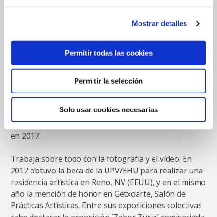
Mostrar detalles
Biografías de las artistas
Permitir todas las cookies
Maria Muriedas Diez
Permitir la selección
Esta artista de Mungia (1994) se graduó en Bellas
Artes por la Universidad del Pais Vasco en 2016 y
Solo usar cookies necesarias
obtuvo el master de Arte contemporáneo,
Tecnológico y Performativo en la misma universidad
en 2017.
Trabaja sobre todo con la fotografía y el vídeo. En
2017 obtuvo la beca de la UPV/EHU para realizar una
residencia artística en Reno, NV (EEUU), y en el mismo
año la mención de honor en Getxoarte, Salón de
Prácticas Artísticas. Entre sus exposiciones colectivas
cabe destacar la exposición `Zabor Zuria´ comisariada