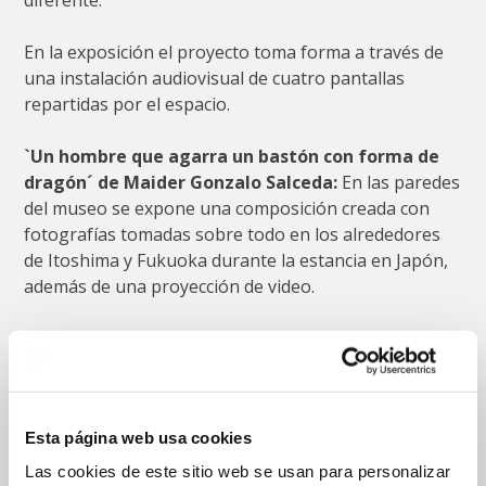
En la exposición el proyecto toma forma a través de
una instalación audiovisual de cuatro pantallas
repartidas por el espacio.
`Un hombre que agarra un bastón con forma de
dragón´ de Maider Gonzalo Salceda:
En las paredes
del museo se expone una composición creada con
fotografías tomadas sobre todo en los alrededores
de Itoshima y Fukuoka durante la estancia en Japón,
además de una proyección de video.
Durante su estancia en Japón Maider imprimió
algunas fotografías y las colocó en una pared de su
estudio con intención de crear una composición. A
resultas de dicho proceso creativo comenzaron a
Esta página web usa cookies
establecerse relaciones entre las fotografías y el
espacio circundante. El estudio estaba a la vista de la
Las cookies de este sitio web se usan para personalizar