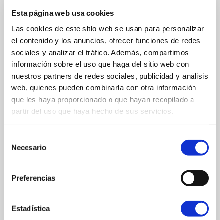
Juegos Olímpicos como los otros tres festivales
Esta página web usa cookies
panhelénicos griegos celebrados en Delfos, Corinto y
Las cookies de este sitio web se usan para personalizar
Nemea.
el contenido y los anuncios, ofrecer funciones de redes
sociales y analizar el tráfico. Además, compartimos
información sobre el uso que haga del sitio web con
DETALLES
nuestros partners de redes sociales, publicidad y análisis
web, quienes pueden combinarla con otra información
que les haya proporcionado o que hayan recopilado a
Horario
Lunes: cerrado
partir del uso que haya hecho de sus servicios.
Martes - Sábado: 10:00 - 13:30 / 16:00 -
20:00
Selección
Domingo: 10:00 - 14:00
Necesario
de
consentimiento
Preferencias
DESCARGAR FOLLETO
Estadística
UNIDAD DIDÁCTICA