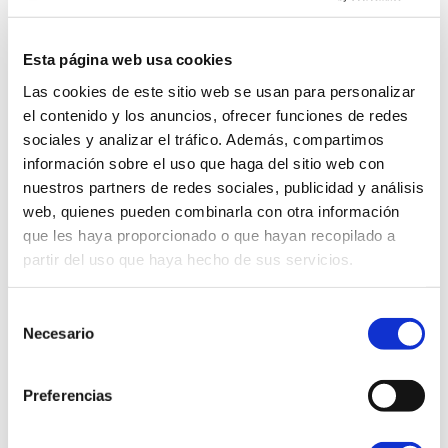
colección permanente y los talleres
organizados dentro del Festival Basque
Fest.
Esta página web usa cookies
Las cookies de este sitio web se usan para personalizar
el contenido y los anuncios, ofrecer funciones de redes
Así, los días 29 y 30 de marzo (jueves santo y viernes
sociales y analizar el tráfico. Además, compartimos
santo) el Museo permanecerá abierto en su horario
información sobre el uso que haga del sitio web con
habitual.
nuestros partners de redes sociales, publicidad y análisis
web, quienes pueden combinarla con otra información
El domingo 1 y el lunes 2 de marzo el Museo abrirá
que les haya proporcionado o que hayan recopilado a
sus puertas de 10.00 a 14.00 h.
partir del uso que haya hecho de sus servicios.
¡Anímate y disfruta con el Museo de Reproducciones
Selección
de la Semana Santa!
Necesario
de
consentimiento
Preferencias
COMPARTE