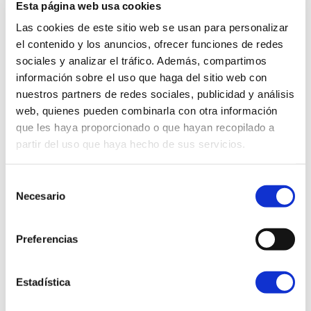
Esta página web usa cookies
Francisco (Acceso: Conde Mirasol 2), que
permanecerá abierto de 10:00 a 15:00 h. para todas
Las cookies de este sitio web se usan para personalizar
las personas interesadas.
el contenido y los anuncios, ofrecer funciones de redes
sociales y analizar el tráfico. Además, compartimos
La entrada a este espacio único en la ciudad será
información sobre el uso que haga del sitio web con
gratuita y no es necesario realizar inscripción previa.
nuestros partners de redes sociales, publicidad y análisis
web, quienes pueden combinarla con otra información
La cita tendrá lugar el sábado 16 de mayo.
que les haya proporcionado o que hayan recopilado a
partir del uso que haya hecho de sus servicios.
Selección
El Rastro vuelve además con una buena y variada
Necesario
de
oferta gastronómica y comercial de los
consentimiento
establecimientos que rodean la Plaza Corazón de
Preferencias
María y el resto del barrio.
Una buenísima oportunidad para acercarse a esta
Estadística
zona y disfrutar de un día diferente.