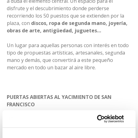
a duda el elemento central. Un espacio para el
disfrute y el descubrimiento donde perderse
recorriendo los 50 puestos que se extienden por la
plaza, con
discos, ropa de segunda mano, joyería,
obras de arte, antigüedad, juguetes…
Un lugar para aquellas personas con interés en todo
tipo de propuestas artísticas, artesanales, segunda
mano y demás, que convertirá a este pequeño
mercado en todo un bazar al aire libre.
PUERTAS ABIERTAS AL YACIMIENTO DE SAN
FRANCISCO
El Museo de Reproducciones de Bilbao también
colaborará en el evento a través de una jornada de
Puertas Abiertas al Yacimiento del Convento de San