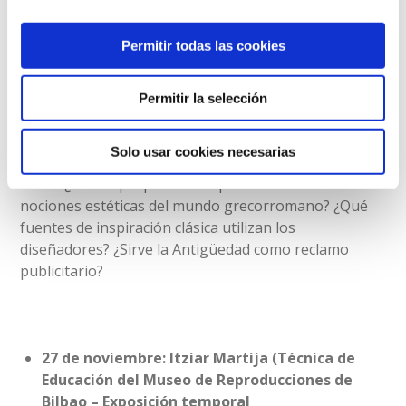
clásico y tendencias de moda
Permitir todas las cookies
Profesora de historia del arte en la Universidad
Autónoma de Madrid, toda una especialista en el
legado del imaginario clásico en la cultura moderna y
Permitir la selección
contemporánea.
Solo usar cookies necesarias
Su charla llevará a las/os participantes al mundo de la
moda. ¿Hasta qué punto han pervivido o cambiado las
nociones estéticas del mundo grecorromano? ¿Qué
fuentes de inspiración clásica utilizan los
diseñadores? ¿Sirve la Antigüedad como reclamo
publicitario?
27 de noviembre: Itziar Martija (Técnica de
Educación del Museo de Reproducciones de
Bilbao – Exposición temporal