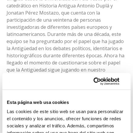
catedrático en Historia Antigua Antonio Duplá y
Jonatan Pérez Mostazo, que cuenta con la
participación de una veintena de personas
investigadoras de diferentes países europeos y
latinoamericanos. Durante más de una década, este
equipo se ha preguntado por el papel que ha jugado
la Antigüedad en los debates políticos, identitarios e
historiográficos durante diferentes épocas. Ahora ha
llegado el momento de cuestionarse sobre el papel
que la Antigüedad sigue jugando en nuestro
presente y pasado más reciente: identidades líquidas,
apropiaciones políticas, valores cívicos, educación...
Mediante este ciclo de conferencias, queremos hacer
a la sociedad partícipe de estos debates.
Esta página web usa cookies
Las cookies de este sitio web se usan para personalizar
el contenido y los anuncios, ofrecer funciones de redes
sociales y analizar el tráfico. Además, compartimos
30 de octubre : Tomás Aguilera Durán (UAM) -
información sobre el uso que haga del sitio web con