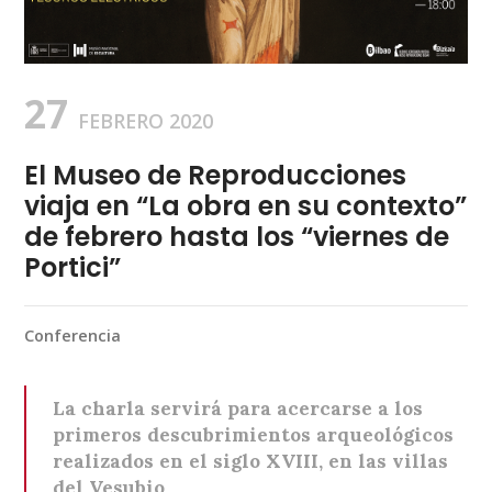
27
FEBRERO 2020
El Museo de Reproducciones
viaja en “La obra en su contexto”
de febrero hasta los “viernes de
Portici”
Conferencia
La charla servirá para acercarse a los
primeros descubrimientos arqueológicos
realizados en el siglo XVIII, en las villas
del Vesubio