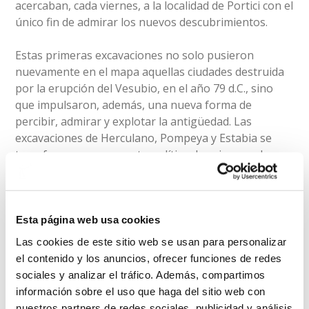
acercaban, cada viernes, a la localidad de Portici con el
único fin de admirar los nuevos descubrimientos.
Estas primeras excavaciones no solo pusieron
nuevamente en el mapa aquellas ciudades destruida
por la erupción del Vesubio, en el año 79 d.C., sino
que impulsaron, además, una nueva forma de
percibir, admirar y explotar la antigüedad. Las
excavaciones de Herculano, Pompeya y Estabia se
transformaron en asunto político de primer orden,
motivaron la creación del primer museo dedicado por
entero a la exhibición de los materiales recuperados
en las mismas -El Museo Herculanense- y fueron del
germen de toda una academia dedicada a su estudio,
Esta página web usa cookies
la Academia Herculanense.
Las cookies de este sitio web se usan para personalizar
el contenido y los anuncios, ofrecer funciones de redes
Se trata de una
actividad gratuita
y abierta a todo
sociales y analizar el tráfico. Además, compartimos
el público interesado. El ciclo se ha convertido ya en
información sobre el uso que haga del sitio web con
un referente de la programación del Museo al que
nuestros partners de redes sociales, publicidad y análisis