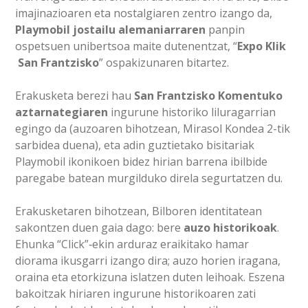
imajinazioaren eta nostalgiaren zentro izango da,
Playmobil jostailu alemaniarraren
panpin
ospetsuen unibertsoa maite dutenentzat, “
Expo Klik
San Frantzisko
” ospakizunaren bitartez.
Erakusketa berezi hau
San Frantzisko Komentuko
aztarnategiaren
ingurune historiko liluragarrian
egingo da (auzoaren bihotzean, Mirasol Kondea 2-tik
sarbidea duena), eta adin guztietako bisitariak
Playmobil ikonikoen bidez hirian barrena ibilbide
paregabe batean murgilduko direla segurtatzen du.
Erakusketaren bihotzean, Bilboren identitatean
sakontzen duen gaia dago: bere
auzo historikoak
.
Ehunka “Click”‑ekin arduraz eraikitako hamar
diorama ikusgarri izango dira; auzo horien iragana,
oraina eta etorkizuna islatzen duten leihoak. Eszena
bakoitzak hiriaren ingurune historikoaren zati