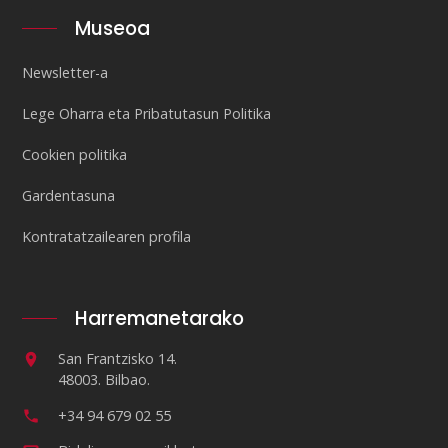
Museoa
Newsletter-a
Lege Oharra eta Pribatutasun Politika
Cookien politika
Gardentasuna
Kontratatzailearen profila
Harremanetarako
San Frantzisko 14.
48003. Bilbao.
+34 94 679 02 55