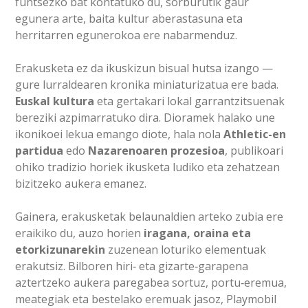
funtsezko bat kontatuko du, sorburutik gaur
egunera arte, baita kultur aberastasuna eta
herritarren egunerokoa ere nabarmenduz.
Erakusketa ez da ikuskizun bisual hutsa izango —
gure lurraldearen kronika miniaturizatua ere bada.
Euskal kultura
eta gertakari lokal garrantzitsuenak
bereziki azpimarratuko dira. Dioramek halako une
ikonikoei lekua emango diote, hala nola
Athletic-en
partidua
edo
Nazarenoaren prozesioa
, publikoari
ohiko tradizio horiek ikusketa ludiko eta zehatzean
bizitzeko aukera emanez.
Gainera, erakusketak belaunaldien arteko zubia ere
eraikiko du, auzo horien
iragana, oraina eta
etorkizunarekin
zuzenean loturiko elementuak
erakutsiz. Bilboren hiri‑ eta gizarte‑garapena
aztertzeko aukera paregabea sortuz, portu‑eremua,
meategiak eta bestelako eremuak jasoz, Playmobil