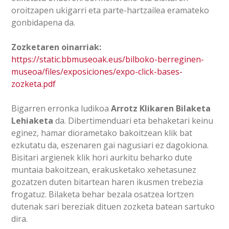
oroitzapen ukigarri eta parte-hartzailea eramateko
gonbidapena da.
Zozketaren oinarriak:
https://static.bbmuseoak.eus/bilboko-berreginen-
museoa/files/exposiciones/expo-click-bases-
zozketa.pdf
Bigarren erronka ludikoa
Arrotz Klikaren Bilaketa
Lehiaketa
da. Dibertimenduari eta behaketari keinu
eginez, hamar diorametako bakoitzean klik bat
ezkutatu da, eszenaren gai nagusiari ez dagokiona.
Bisitari argienek klik hori aurkitu beharko dute
muntaia bakoitzean, erakusketako xehetasunez
gozatzen duten bitartean haren ikusmen trebezia
frogatuz. Bilaketa behar bezala osatzea lortzen
dutenak sari bereziak dituen zozketa batean sartuko
dira.