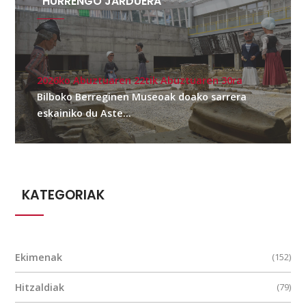
HURRENGO JARDUERA
2026ko Abuztuaren 22tik Abuztuaren 30ra
Bilboko Berreginen Museoak doako sarrera
eskainiko du Aste...
KATEGORIAK
Ekimenak
(152)
Hitzaldiak
(79)