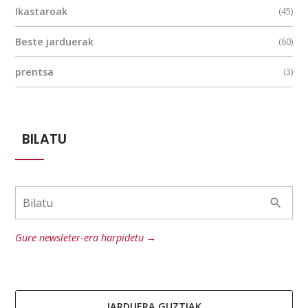
Ikastaroak
(45)
Beste jarduerak
(60)
prentsa
(3)
BILATU
Gure newsleter-era harpidetu →
JARDUERA GUZTIAK