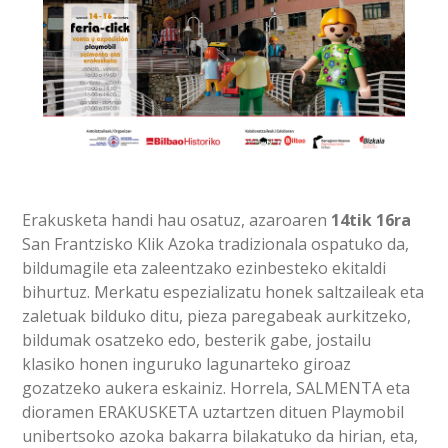
Erakusketa handi hau osatuz, azaroaren
14tik 16ra
San Frantzisko Klik Azoka tradizionala ospatuko da,
bildumagile eta zaleentzako ezinbesteko ekitaldi
bihurtuz. Merkatu espezializatu honek saltzaileak eta
zaletuak bilduko ditu, pieza paregabeak aurkitzeko,
bildumak osatzeko edo, besterik gabe, jostailu
klasiko honen inguruko lagunarteko giroaz
gozatzeko aukera eskainiz. Horrela, SALMENTA eta
dioramen ERAKUSKETA uztartzen dituen Playmobil
unibertsoko azoka bakarra bilakatuko da hirian, eta,