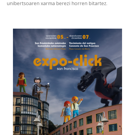
unibertsoaren xarma berezi horren bitartez.