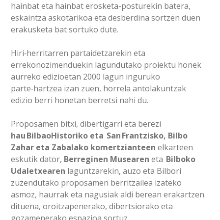
hainbat eta hainbat erosketa-posturekin batera,
eskaintza askotarikoa eta desberdina sortzen duen
erakusketa bat sortuko dute.
Hiri‑herritarren partaidetzarekin eta
errekonozimenduekin lagundutako proiektu honek
aurreko edizioetan 2000 lagun inguruko
parte‑hartzea izan zuen, horrela antolakuntzak
edizio berri honetan berretsi nahi du.
Proposamen bitxi, dibertigarri eta berezi
hau BilbaoHistoriko eta San Frantzisko, Bilbo
Zahar eta Zabalako komertzianteen
elkarteen
eskutik dator,
Berreginen Musearen
eta
Bilboko
Udaletxearen
laguntzarekin, auzo eta Bilbori
zuzendutako proposamen berritzailea izateko
asmoz, haurrak eta nagusiak aldi berean erakartzen
dituena, oroitzapenerako, dibertsiorako eta
gozamenerako espazioa sortuz.