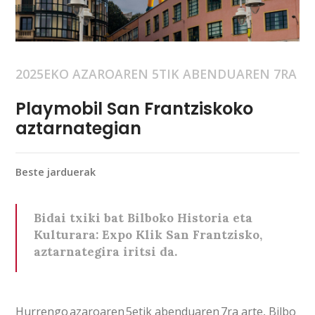
2025EKO AZAROAREN 5TIK ABENDUAREN 7RA
Playmobil San Frantziskoko
aztarnategian
Beste jarduerak
Bidai txiki bat Bilboko Historia eta
Kulturara: Expo Klik San Frantzisko,
aztarnategira iritsi da.
Hurrengo azaroaren 5etik abenduaren 7ra arte, Bilbo