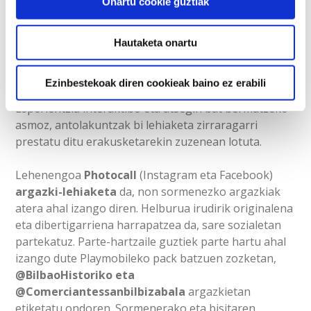
Onartu cookie guztiak
bisitatu ahal izango da,
ostiraletik igandera,
sarrera doan dela: 16:00etatik 19:00etara
ostiralean; 10:00etatik 14:30era // 16:00etatik
Hautaketa onartu
19:00etara larunbatean eta 10:00etatik
15:00etara igandean
.
Ezinbestekoak diren cookieak baino ez erabili
Esperientzia interaktibo eta atsegin bat bermatzeko
asmoz, antolakuntzak bi lehiaketa zirraragarri
prestatu ditu erakusketarekin zuzenean lotuta.
Lehenengoa
Photocall
(Instagram eta Facebook)
argazki-lehiaketa
da, non sormenezko argazkiak
atera ahal izango diren. Helburua irudirik originalena
eta dibertigarriena harrapatzea da, sare sozialetan
partekatuz. Parte-hartzaile guztiek parte hartu ahal
izango dute Playmobileko pack batzuen zozketan,
@BilbaoHistoriko eta
@Comerciantessanbilbizabala
argazkietan
etiketatu ondoren. Sormenerako eta bisitaren