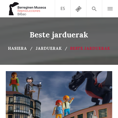
ES
Beste jarduerak
HASIERA
JARDUERAK
BESTE JARDUERAK