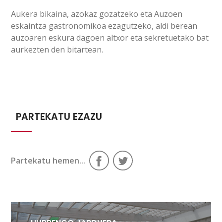
Aukera bikaina, azokaz gozatzeko eta Auzoen
eskaintza gastronomikoa ezagutzeko, aldi berean
auzoaren eskura dagoen altxor eta sekretuetako bat
aurkezten den bitartean.
PARTEKATU EZAZU
Partekatu hemen...