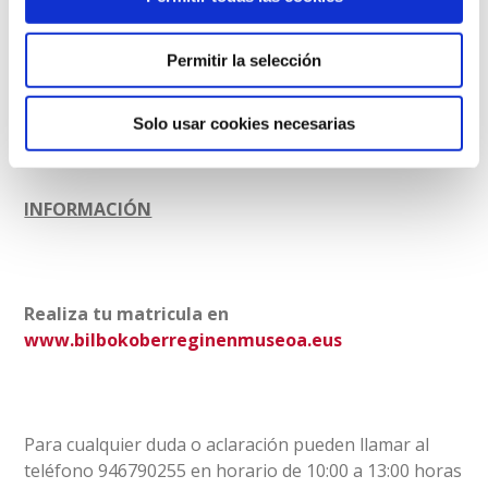
naturales y sintéticos, así como a la incidencia de la
luz sobre ellos. Se practicará la técnica de la anotipia
Permitir la selección
a partir de pigmentos tanto naturales como
sintéticos y se elaborarán acuarelas propias.
Solo usar cookies necesarias
INFORMACIÓN
Realiza tu matricula en
www.bilbokoberreginenmuseoa.eus
Para cualquier duda o aclaración pueden llamar al
teléfono 946790255 en horario de 10:00 a 13:00 horas